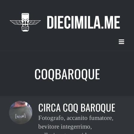
Salta
al
contenuto
COQBAROQUE
CIRCA COQ BAROQUE
Fotografo, accanito fumatore,
bevitore integerrimo,