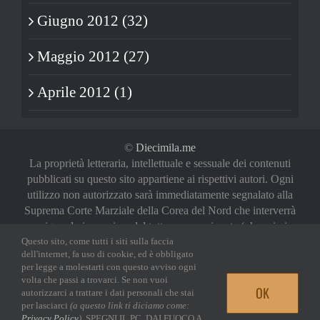
Giugno 2012 (32)
Maggio 2012 (27)
Aprile 2012 (1)
©
Diecimila.me
La proprietà letteraria, intellettuale e sessuale dei contenuti
pubblicati su questo sito appartiene ai rispettivi autori. Ogni
utilizzo non autorizzato sarà immediatamente segnalato alla
Suprema Corte Marziale della Corea del Nord che interverrà
a riguardo in maniera del tutto sproporzionata (oh, noi vi
Questo sito, come tutti i siti sulla faccia
abbiamo avvertiti)
dell'internet, fa uso di cookie, ed è obbligato
Privacy Policy
|
Login
per legge a molestarti con questo avviso ogni
volta che passi a trovarci. Se non vuoi
OK
autorizzarci a trattare i dati personali che stai
Facebook
Twitter
YouTube
Email
per lasciarci
(a questo link ti diciamo come:
Privacy Policy
)
, SPEGNI IL PC, DAI FUOCO A