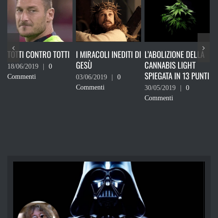
TRO TOTTI
I MIRACOLI INEDITI DI
L’ABOLIZIONE DELLA
RICORDATI CH
GESÙ
CANNABIS LIGHT
DEVI VOTARE
|
0
SPIEGATA IN 13 PUNTI
03/06/2019
|
0
24/05/2019
|
0
Commenti
Commenti
30/05/2019
|
0
Commenti