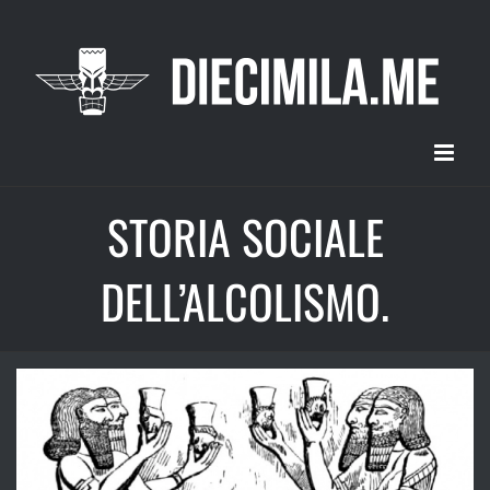
Salta
al
contenuto
STORIA SOCIALE
DELL’ALCOLISMO.
Ingrandisci
immagine