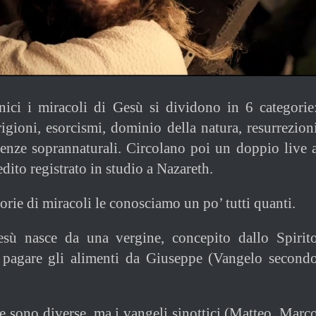
nici i miracoli di Gesù si dividono in 6 categorie
rigioni, esorcismi, dominio della natura, resurrezion
enze soprannaturali. Circolano poi un doppio live 
ito registrato in studio a Nazareth.
orie di miracoli le conosciamo un po’ tutti quanti.
ù nasce da una vergine, concepito dallo Spirit
a pagare gli alimenti da Giuseppe (Vangelo second
 sono diverse, ma i vangeli sinottici (Matteo, Marc