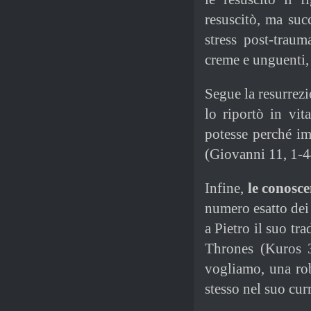
resuscitò, ma suc
stress post-traum
creme e unguenti, 
Segue la resurrez
lo riportò in vi
potesse perché i
(Giovanni 11, 1-4
Infine,
le conosc
numero esatto dei 
a Pietro il suo tr
Thrones (Kuros 3
vogliamo, una ro
stesso nel suo cur