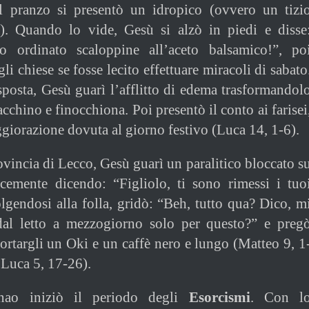
 il pranzo si presentò un idropico (ovvero un tizi
a). Quando lo vide, Gesù si alzò in piedi e disse
o ordinato scaloppine all’aceto balsamico!”, po
gli chiese se fosse lecito effettuare miracoli di sabato
posta, Gesù guarì l’afflitto di edema trasformandol
acchino e finocchiona. Poi presentò il conto ai farisei
giorazione dovuta al giorno festivo (Luca 14, 1-6).
ovincia di Lecco, Gesù guarì un paralitico bloccato s
icemente dicendo: “Figliolo, ti sono rimessi i tuo
olgendosi alla folla, gridò: “Beh, tutto qua? Dico, m
 dal letto a mezzogiorno solo per questo?” e preg
ortargli un Oki e un caffè nero e lungo (Matteo 9, 1
 Luca 5, 17-26).
nao iniziò il periodo degli
Esorcismi
. Con l