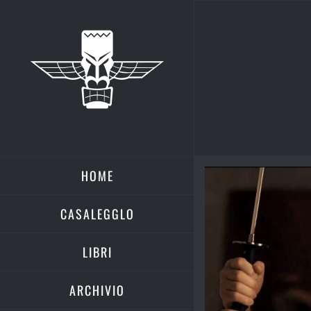
Salta
al
contenuto
HOME
Ingrandisci
immagine
CASALEGGLO
LIBRI
ARCHIVIO