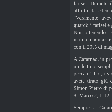
farisei. Durante
afflitto da edem
“Veramente avev
guardò i farisei e 
Non ottenendo ris
in una piadina str
con il 20% di mag
A Cafarnao, in pr
un lettino sempl
peccati”. Poi, riv
avete tirato giù
Simon Pietro di p
8; Marco 2, 1-12;
Sempre a Cafar