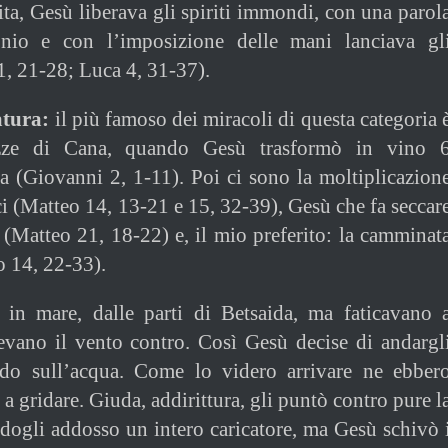
ita, Gesù liberava gli spiriti immondi, con una parol
onio e con l’imposizione delle mani lanciava gl
, 21-28; Luca 4, 31-37).
atura:
il più famoso dei miracoli di questa categoria 
ozze di Cana, quando Gesù trasformò in vino 
 (Giovanni 2, 1-11). Poi ci sono la moltiplicazion
ci (Matteo 14, 13-21 e 15, 32-39), Gesù che fa seccar
i (Matteo 21, 18-22) e, il mio preferito: la camminat
o 14, 22-33).
o in mare, dalle parti di Betsaida, ma faticavano 
evano il vento contro. Così Gesù decise di andargl
do sull’acqua. Come lo videro arrivare ne ebber
 a gridare. Giuda, addirittura, gli puntò contro pure l
dogli addosso un intero caricatore, ma Gesù schivò 