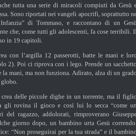
anche tutta una serie di miracoli compiuti da Gesù 
sa. Sono riportati nei vangeli apocrifi, soprattutto n
l’Infanzia” di Tommaso, e raccontano di un Ges
te che, come tutti gli adolescenti, fa cose terribili. I
o in 19 capitoli.
a con l’argilla 12 passerotti, batte le mani e lor
olo 2). Poi ci riprova con i lego. Prende un sacchett
te la mani, ma non funziona. Adirato, alza di un grad
 globo.
crea delle piccole dighe in un torrente, ma il figli
a gli rovina il gioco e così lui lo secca “come u
ori del ragazzo, addolorati, rimproverano Giusepp
alche giorno dopo, un bambino urta Gesù correndo
dice: “Non proseguirai per la tua strada” e il bambin