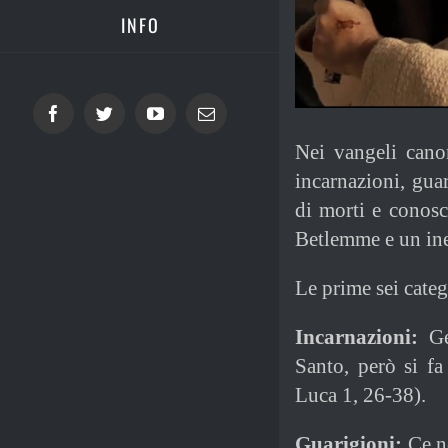
INFO
Facebook
Twitter
YouTube
Email
Nei vangeli cano
incarnazioni, gua
di morti e conosc
Betlemme e un ined
Le prime sei categ
Incarnazioni:
Ges
Santo, però si f
Luca 1, 26-38).
Guarigioni:
Ce ne