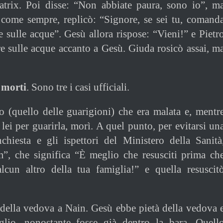
trix. Poi disse: “Non abbiate paura, sono io”, m
e come sempre, replicò: “Signore, se sei tu, comand
e sulle acque”. Gesù allora rispose: “Vieni!” e Pietr
e sulle acque accanto a Gesù. Giuda rosicò assai, m
 morti
. Sono tre i casi ufficiali.
ro (quello delle guarigioni) che era malata e, mentr
lei per guarirla, morì. A quel punto, per evitarsi un
chiesta e gli ispettori del Ministero della Sanità
m”, che significa “È meglio che resusciti prima ch
lcun altro della tua famiglia!” e quella resuscit
io della vedova a Nain. Gesù ebbe pietà della vedova 
figlio, nonostante fosse già dentro la bara. Quell