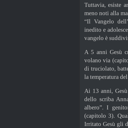
Tuttavia, esiste 
meno noti alla mas
“Il Vangelo del
inedito e adolescen
vangelo è suddivis
A 5 anni Gesù cre
volano via (capit
di truciolato, bat
la temperatura del
Ai 13 anni, Gesù 
dello scriba Ann
albero”. I genit
(capitolo 3). Qu
Irritato Gesù gli 