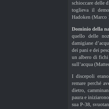
schioccare delle d
toglieva il dem
Hadoken (Marco 1
Dominio della n
quello delle n
damigiane d’acqua
dei pani e dei pes
un albero di fich
sull’acqua (Matte
I discepoli eran
remare perché av
dietro, camminan
paura e iniziarono
sua P-38, svuotan