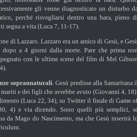
cessivamente gli venne diagnosticato un disturbo d
atico, perché risvegliarsi dentro una bara, pieno d
ti segna a vita (Luca 7, 11-17).
ione di Lazzaro. Lazzaro era un amico di Gesù, e Ges
ta dopo a 4 giorni dalla morte. Pare che prima no
mpegnato con le ultime scene del film di Mel Gibso
4).
enze soprannaturali
. Gesù predisse alla Samaritana i
mariti e dei figli che avrebbe avuto (Giovanni 4, 18)
adimento (Luca 22, 34), su Twitter il finale di Game o
0, 4) e via dicendo. Sono quelli più semplici, s
ba da Mago do Nascimento, ma che Gesù inserirà l
riculum.