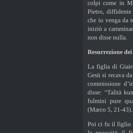
colpi come in Ma
Pietro, diffident
che io venga da t
iniziò a camminar
non disse nulla.
Resurrezione dei
La figlia di Giai
Gesù si recava da 
commissione d’in
disse: “Talità ku
fulmini pure qua
(Marco 5, 21-43).
Poi ci fu il figl
le resuscitò il 