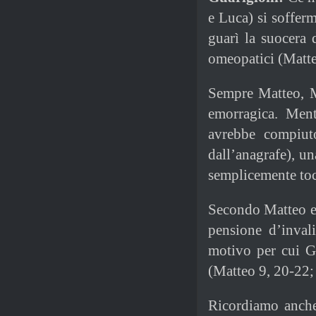
e Luca) si soffer
guarì la suocera 
omeopatici (Matte
Sempre Matteo, M
emorragica. Ment
avrebbe compiut
dall’anagrafe), u
semplicemente toc
Secondo Matteo e 
pensione d’inval
motivo per cui G
(Matteo 9, 20-22;
Ricordiamo anche