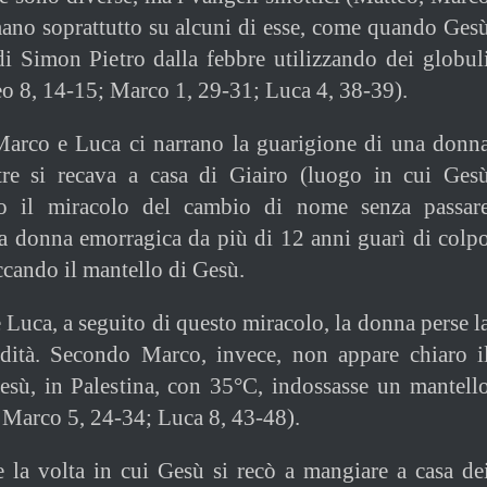
mano soprattutto su alcuni di esse, come quando Ges
di Simon Pietro dalla febbre utilizzando dei globul
o 8, 14-15; Marco 1, 29-31; Luca 4, 38-39).
arco e Luca ci narrano la guarigione di una donn
re si recava a casa di Giairo (luogo in cui Ges
o il miracolo del cambio di nome senza passar
na donna emorragica da più di 12 anni guarì di colp
cando il mantello di Gesù.
Luca, a seguito di questo miracolo, la donna perse l
idità. Secondo Marco, invece, non appare chiaro i
esù, in Palestina, con 35°C, indossasse un mantell
 Marco 5, 24-34; Luca 8, 43-48).
 la volta in cui Gesù si recò a mangiare a casa de