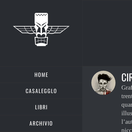
Salta
al
contenuto
CI
HOME
Graf
CASALEGGLO
tren
quar
LIBRI
illu
l’au
ARCHIVIO
picc