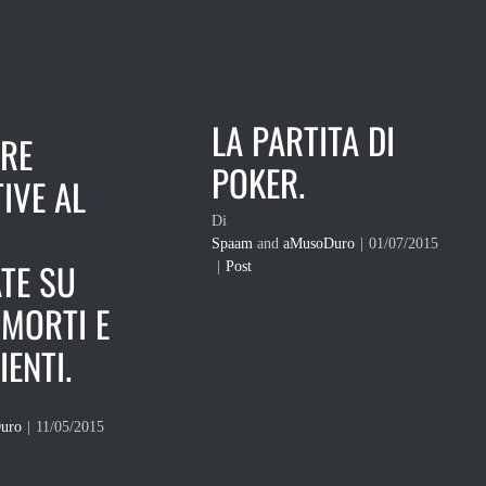
LA PARTITA DI
URE
POKER.
IVE AL
Di
Spaam
and
aMusoDuro
|
01/07/2015
TE SU
|
Post
 MORTI E
ENTI.
uro
|
11/05/2015