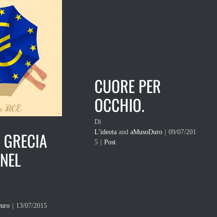
CUORE PER
OCCHIO.
Di
L'ideota
and
aMusoDuro
|
09/07/201
 GRECIA
5
|
Post
 NEL
uro
|
13/07/2015