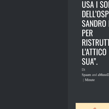
USA I SO
DELL’OS
SANDRO 
PER
RISTRUT
L’ATTICO
SUA”.
Di
Spaam
and
aMusoD
|
Minute