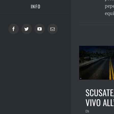
pepe
INFO
equi
Facebook
Twitter
YouTube
Email
SCUSATE,
VIVO ALL
Di