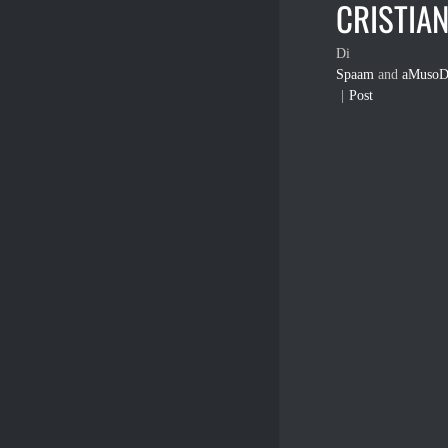
CRISTIAN
Di
Spaam
and
aMusoD
|
Post