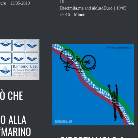
Di
uro
|
13/05/2019
Diecimila.me
and
aMusoDuro
|
19/05
/2016
|
Minute
IÒ CHE
O ALLA
 “MARINO