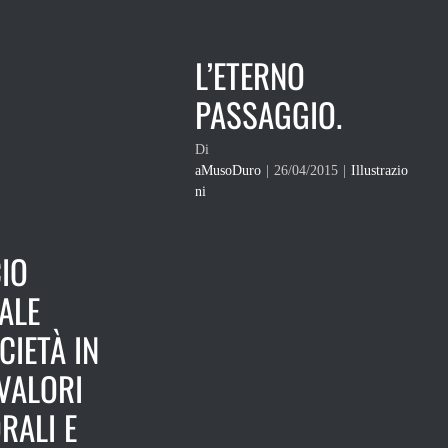
L’ETERNO
PASSAGGIO.
Di
aMusoDuro
|
26/04/2015
|
Illustrazio
ni
IO
ALE
CIETÀ IN
 VALORI
ORALI E