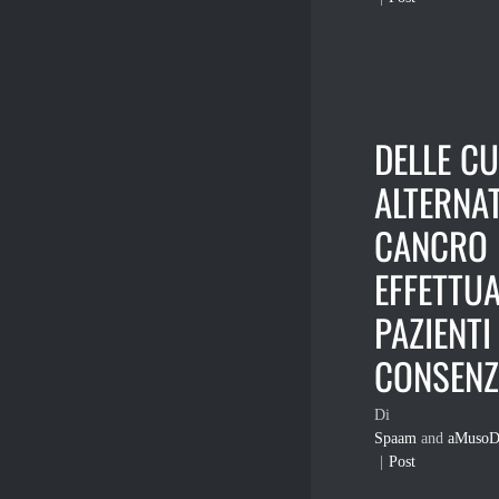
DELLE C
ALTERNAT
CANCRO
EFFETTUA
PAZIENTI
CONSENZI
Di
Spaam
and
aMusoD
|
Post