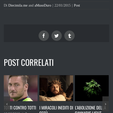
Di
Diecimila.me
and
aMusoDuro
|
22/01/2015
|
Post
Facebook
Twitter
Tumblr
POST CORRELATI
 CONTRO TOTTI
I MIRACOLI INEDITI DI
L’ABOLIZIONE DELLA
RICORDAT