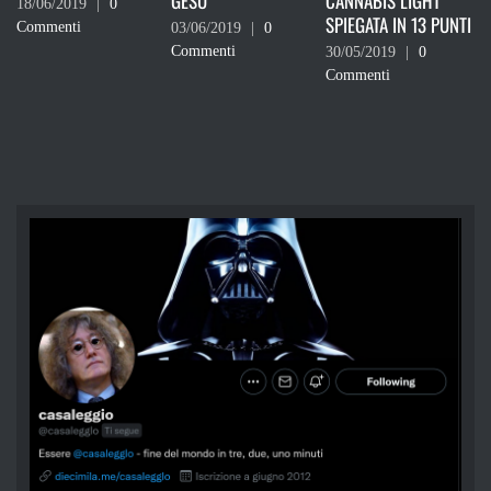
GESÙ
CANNABIS LIGHT
DEVI VOT
2019
|
0
SPIEGATA IN 13 PUNTI
nti
03/06/2019
|
0
24/05/201
Commenti
Commenti
30/05/2019
|
0
Commenti