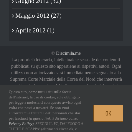
Giugno 2012 (32)
Maggio 2012 (27)
Aprile 2012 (1)
©
Diecimila.me
La proprietà letteraria, intellettuale e sessuale dei contenuti
pubblicati su questo sito appartiene ai rispettivi autori. Ogni
utilizzo non autorizzato sarà immediatamente segnalato alla
Suprema Corte Marziale della Corea del Nord che interverrà
a riguardo in maniera del tutto sproporzionata (oh, noi vi
Questo sito, come tutti i siti sulla faccia
abbiamo avvertiti)
dell'internet, fa uso di cookie, ed è obbligato
Privacy Policy
|
Login
per legge a molestarti con questo avviso ogni
volta che passi a trovarci. Se non vuoi
OK
autorizzarci a trattare i dati personali che stai
Facebook
Twitter
YouTube
Email
per lasciarci
(a questo link ti diciamo come:
Privacy Policy
)
, SPEGNI IL PC, DAI FUOCO A
TUTTO E SCAPPA! (altrimenti clicca ok, e