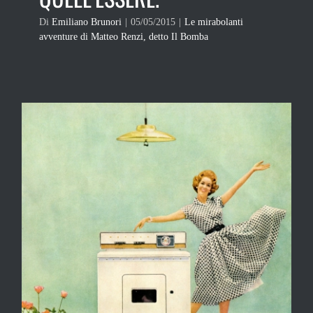
Di
Emiliano Brunori
|
05/05/2015
|
Le mirabolanti
avventure di Matteo Renzi, detto Il Bomba