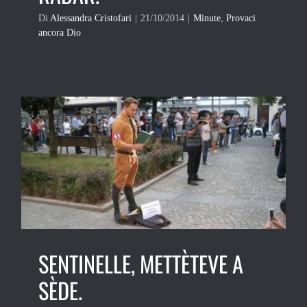
Di
Alessandra Cristofari
|
21/10/2014
|
Minute
,
Provaci
ancora Dio
SENTINELLE, METTÈTEVE A
SÈDE.