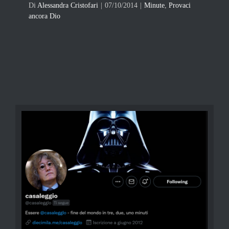
Di
Alessandra Cristofari
|
07/10/2014
|
Minute
,
Provaci
ancora Dio