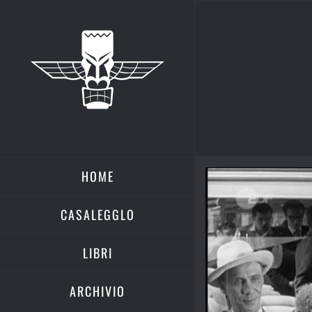
Salta
al
contenuto
HOME
Ingrandisci
immagine
CASALEGGLO
LIBRI
ARCHIVIO