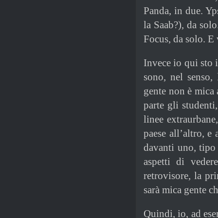
Panda, in due. Yp
la Saab?), da sol
Focus, da solo. E 
Invece io qui sto 
sono, nel senso, 
gente non è mica a
parte gli studenti
linee extraurbane
paese all’altro, e 
davanti uno, tipo
aspetti di veder
retrovisore, la p
sarà mica gente c
Quindi, io, ad es