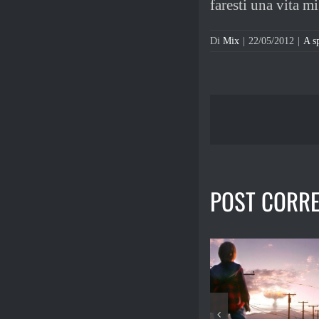
faresti una vita mi
Di
Mix
|
22/05/2012
|
A s
POST CORRE