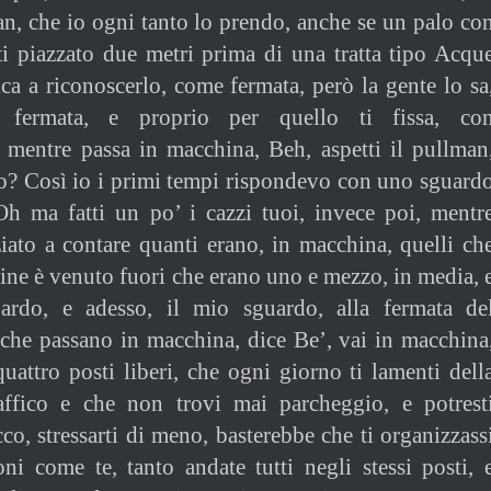
man, che io ogni tanto lo prendo, anche se un palo co
iti piazzato due metri prima di una tratta tipo Acqu
tica a riconoscerlo, come fermata, però la gente lo sa
fermata, e proprio per quello ti fissa, co
, mentre passa in macchina, Beh, aspetti il pullman
o? Così io i primi tempi rispondevo con uno sguard
Oh ma fatti un po’ i cazzi tuoi, invece poi, mentr
ziato a contare quanti erano, in macchina, quelli ch
fine è venuto fuori che erano uno e mezzo, in media, 
ardo, e adesso, il mio sguardo, alla fermata de
 che passano in macchina, dice Be’, vai in macchina
quattro posti liberi, che ogni giorno ti lamenti dell
affico e che non trovi mai parcheggio, e potrest
co, stressarti di meno, basterebbe che ti organizzass
ni come te, tanto andate tutti negli stessi posti, 