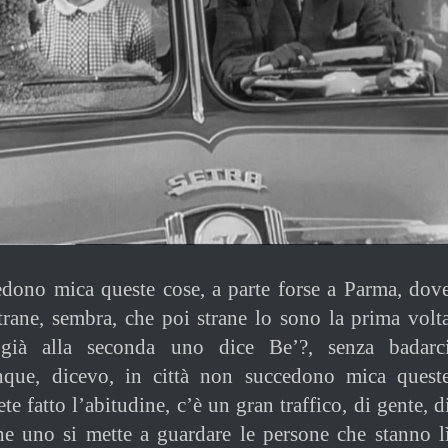
edono mica queste cose, a parte forse a Parma, dov
rane, sembra, che poi strane lo sono la prima volt
già alla seconda uno dice Be’?, senza badarc
ue, dicevo, in città non succedono mica quest
ete fatto l’abitudine, c’è un gran traffico, di gente, d
che uno si mette a guardare le persone che stanno l