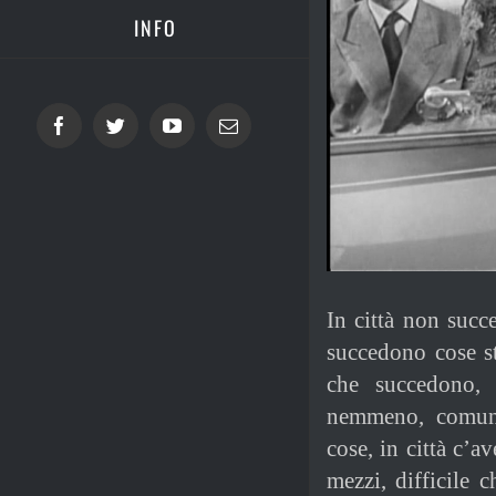
INFO
Facebook
Twitter
YouTube
Email
In città non succ
succedono cose st
che succedono, 
nemmeno, comunq
cose, in città c’av
mezzi, difficile 