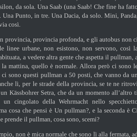
silon, da sola. Una Saab (una Saab! Che fine ha fatt
o. Una Punto, in tre. Una Dacia, da solo. Mini, Panda
via così.
in provincia, provincia profonda, e gli autobus non c
le linee urbane, non esistono, non servono, così l
bituata, a vedere altra gente che aspetta il pullman, 
, la mattina, quello è normale. Allora però ci sono l
, ci sono questi pullman a 50 posti, che vanno da u
anche lì, per le strade della provincia, se te ne ritrov
 un Kässbohrer Setra, che da un momento all’altro t
e un cingolato della Wehrmacht nello specchiett
rima cosa che pensi è Un pullman?, e la seconda è C
he prende il pullman, cosa sono, scemi?
empio, non è mica normale che sono lì alla fermata, a