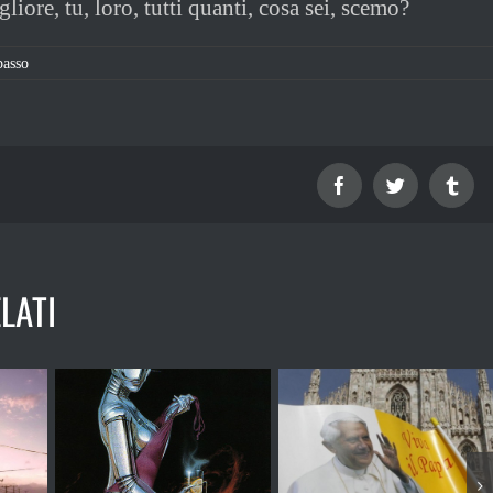
gliore, tu, loro, tutti quanti, cosa sei, scemo?
passo
Facebook
Twitter
Tum
LATI