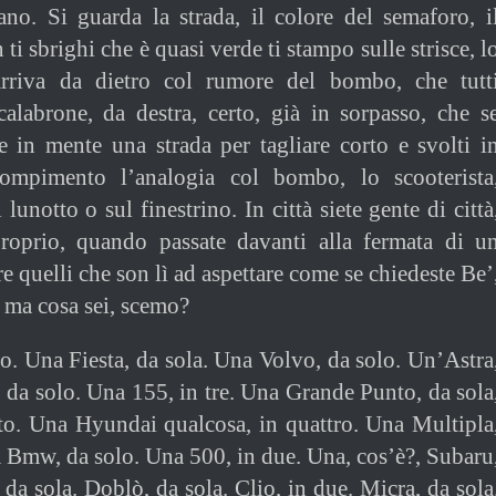
ano. Si guarda la strada, il colore del semaforo, i
ti sbrighi che è quasi verde ti stampo sulle strisce, l
arriva da dietro col rumore del bombo, che tutt
alabrone, da destra, certo, già in sorpasso, che s
ne in mente una strada per tagliare corto e svolti i
compimento l’analogia col bombo, lo scooterista
 lunotto o sul finestrino. In città siete gente di città
roprio, quando passate davanti alla fermata di u
e quelli che son lì ad aspettare come se chiedeste Be’
, ma cosa sei, scemo?
o. Una Fiesta, da sola. Una Volvo, da solo. Un’Astra
da solo. Una 155, in tre. Una Grande Punto, da sola
to. Una Hyundai qualcosa, in quattro. Una Multipla
a Bmw, da solo. Una 500, in due. Una, cos’è?, Subaru
 da sola. Doblò, da sola. Clio, in due. Micra, da sola