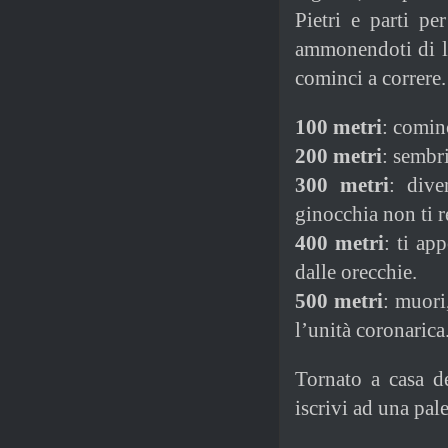
Pietri e parti pe
ammonendoti di la
cominci a correre.
100 metri
: cominc
200 metri
: sembr
300 metri
: dive
ginocchia non ti 
400 metri
: ti ap
dalle orecchie.
500 metri
: muori
l’unità coronarica
Tornato a casa de
iscrivi ad una pale