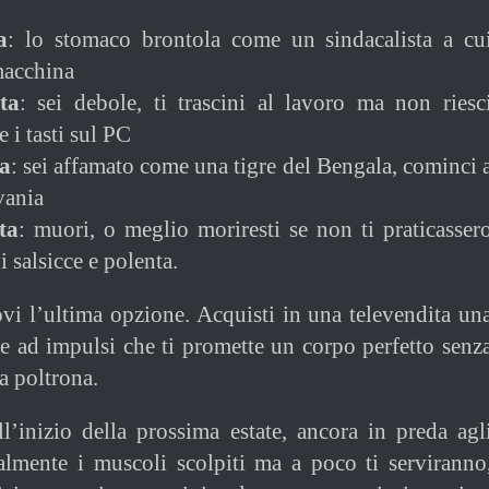
a
: lo stomaco brontola come un sindacalista a cu
macchina
ta
: sei debole, ti trascini al lavoro ma non riesc
 i tasti sul PC
ta
: sei affamato come una tigre del Bengala, cominci 
vania
ta
: muori, o meglio moriresti se non ti praticasser
i salsicce e polenta.
ovi l’ultima opzione. Acquisti in una televendita un
e ad impulsi che ti promette un corpo perfetto senz
la poltrona.
ll’inizio della prossima estate, ancora in preda agl
almente i muscoli scolpiti ma a poco ti serviranno