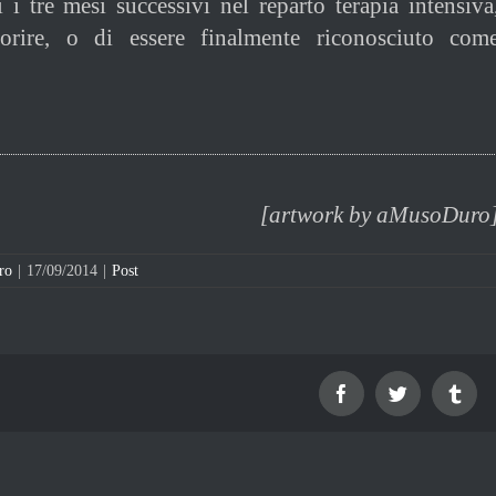
i i tre mesi successivi nel reparto terapia intensiva
orire, o di essere finalmente riconosciuto com
[artwork by aMusoDuro
ro
|
17/09/2014
|
Post
Facebook
Twitter
Tum