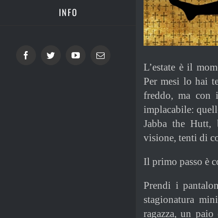
INFO
Facebook
Twitter
YouTube
Email
L’estate è il mom
Per mesi lo hai te
freddo, ma con i 
implacabile: quell
Jabba the Hutt, 
visione, tenti di co
Il primo passo è c
Prendi i pantalon
stagionatura mini
ragazza, un paio