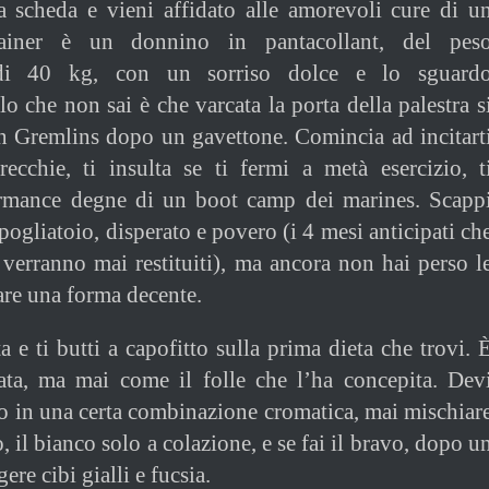
a scheda e vieni affidato alle amorevoli cure di u
rainer è un donnino in pantacollant, del pes
 di 40 kg, con un sorriso dolce e lo sguard
lo che non sai è che varcata la porta della palestra s
n Gremlins dopo un gavettone. Comincia ad incitart
recchie, ti insulta se ti fermi a metà esercizio, t
ormance degne di un boot camp dei marines. Scapp
ogliatoio, disperato e povero (i 4 mesi anticipati ch
 verranno mai restituiti), ma ancora non hai perso l
are una forma decente.
 e ti butti a capofitto sulla prima dieta che trovi. 
iata, ma mai come il folle che l’ha concepita. Dev
o in una certa combinazione cromatica, mai mischiar
o, il bianco solo a colazione, e se fai il bravo, dopo u
re cibi gialli e fucsia.