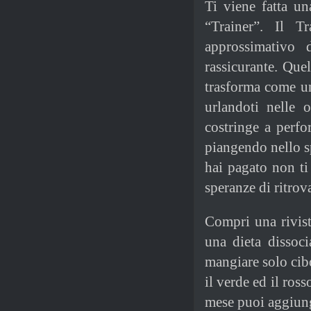
Ti viene fatta un
“Trainer”. Il T
approssimativo
rassicurante. Quel
trasforma come u
urlandoti nelle o
costringe a perf
piangendo nello sp
hai pagato non ti
speranze di ritrov
Compri una rivista
una dieta dissoc
mangiare solo cib
il verde ed il ross
mese puoi aggiunge