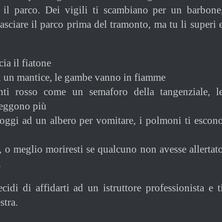
r il parco. Dei vigili ti scambiano per un barbone
sciare il parco prima del tramonto, ma tu li superi 
ia il fiatone
i un mantice, le gambe vanno in fiamme
nti rosso come un semaforo della tangenziale, l
reggono più
poggi ad un albero per vomitare, i polmoni ti escon
, o meglio moriresti se qualcuno non avesse allertat
.
cidi di affidarti ad un istruttore professionista e t
stra.