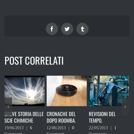
Facebook
Twitter
Tumblr
POST CORRELATI
RIA DELLE
CRONACHE DEL
REVISIONI DEL
IL CIELO STEL
ICHE
DOPO ROOMBA.
TEMPO.
SOPRA DI MEH
|
6
12/06/2013
|
0
22/05/2013
|
1
08/05/2013
|
2