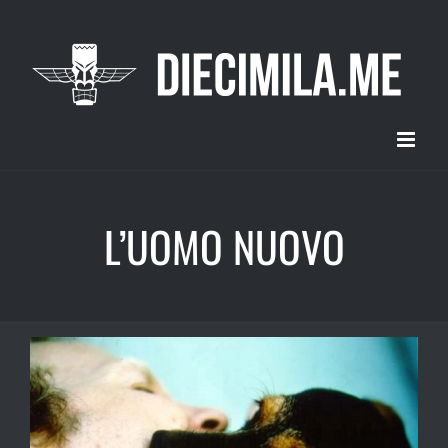
Salta
al
contenuto
L’UOMO NUOVO
Ingrandisci
immagine