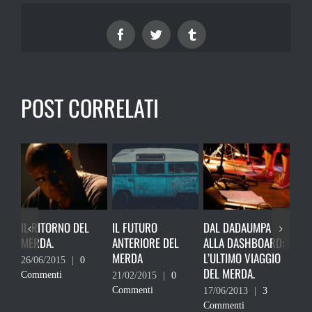
Facebook
Twitter
Tumblr
POST CORRELATI
ITORNO DEL
IL FUTURO
DAL DADAUMPA
WEBEROPATICI
A.
ANTERIORE DEL
ALLA DASHBOARD:
MORTI DI FIGA
MERDA
L’ULTIMO VIAGGIO
PLAGI.
/2015
|
0
DEL MERDA.
enti
21/02/2015
|
0
27/05/2013
|
Commenti
Commenti
17/06/2013
|
3
Commenti