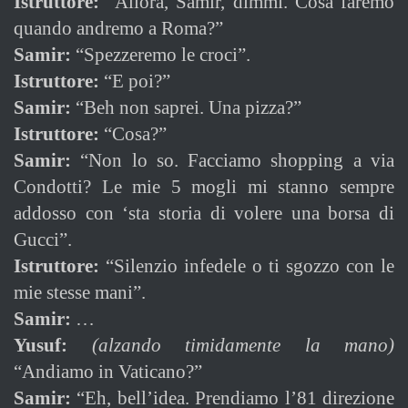
Istruttore:
“Allora, Samir, dimmi. Cosa faremo
quando andremo a Roma?”
Samir:
“Spezzeremo le croci”.
Istruttore:
“E poi?”
Samir:
“Beh non saprei. Una pizza?”
Istruttore:
“Cosa?”
Samir:
“Non lo so. Facciamo shopping a via
Condotti? Le mie 5 mogli mi stanno sempre
addosso con ‘sta storia di volere una borsa di
Gucci”.
Istruttore:
“Silenzio infedele o ti sgozzo con le
mie stesse mani”.
Samir:
…
Yusuf:
(alzando timidamente la mano)
“Andiamo in Vaticano?”
Samir:
“Eh, bell’idea. Prendiamo l’81 direzione