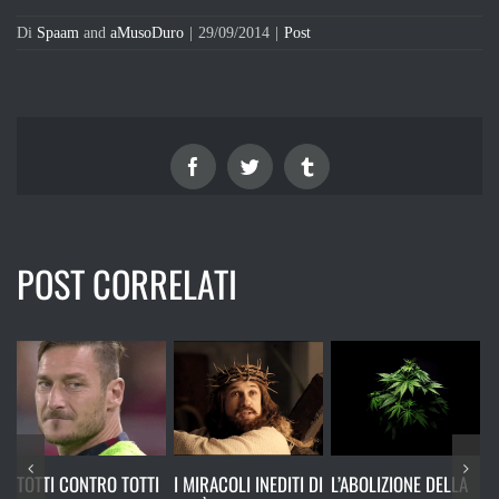
Di
Spaam
and
aMusoDuro
|
29/09/2014
|
Post
Facebook
Twitter
Tumblr
POST CORRELATI
 TOTTI
I MIRACOLI INEDITI DI
L’ABOLIZIONE DELLA
RICORDATI CHE N