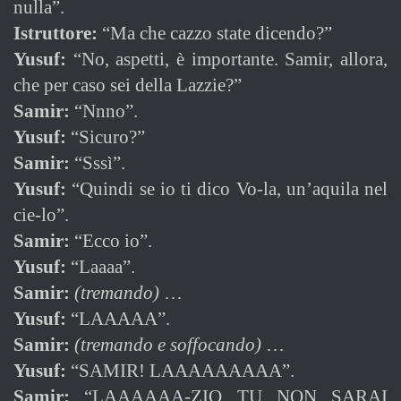
nulla”.
Istruttore:
“Ma che cazzo state dicendo?”
Yusuf:
“No, aspetti, è importante. Samir, allora,
che per caso sei della Lazzie?”
Samir:
“Nnno”.
Yusuf:
“Sicuro?”
Samir:
“Sssì”.
Yusuf:
“Quindi se io ti dico Vo-la, un’aquila nel
cie-lo”.
Samir:
“Ecco io”.
Yusuf:
“Laaaa”.
Samir:
(tremando)
…
Yusuf:
“LAAAAA”.
Samir:
(tremando e soffocando)
…
Yusuf:
“SAMIR! LAAAAAAAAA”.
Samir:
“LAAAAAA-ZIO TU NON SARAI