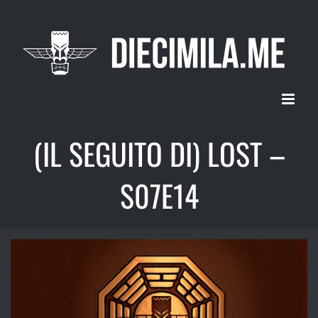
Salta
al
contenuto
(IL SEGUITO DI) LOST –
S07E14
Ingrandisci
immagine