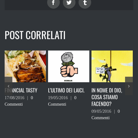
Facebook
Twitter
Tumblr
POST CORRELATI
CIAL TASTY
L’ULTIMO DEI LAICI.
IN NOME DI DIO,
L’OROSCOP
COSA STIAMO
CHARLES 
2016
|
0
19/05/2016
|
0
FACENDO?
3/9 DICE
nti
Commenti
– LE REAZ
09/05/2016
|
0
Commenti
07/12/2015
Commento