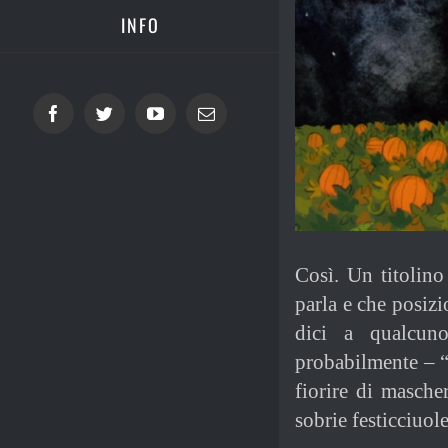
INFO
Facebook
Twitter
YouTube
Email
Così. Un titolino
parla e che posizi
dici a qualcun
probabilmente – “
fiorire di masche
sobrie festicciuole