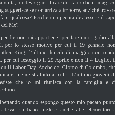
a volta, mi devo giustificare del fatto che non agisc
ng suggerisce se non arriva a imporre, anziché trovar
 fare qualcosa? Perché una pecora dev’essere il cap
 dei Me?
 perché non mi appartiene: per fare uno sgarbo all
esi, per lo stesso motivo per cui il 19 gennaio no
Luther King, l’ultimo lunedì di maggio non rend
, per cui festeggio il 25 Aprile e non il 4 Luglio, i
on il Labor Day. Anche del Giorno di Colombo, ch
onale, me ne strafotto al cubo. L’ultimo giovedì d
siste che io mi riunisca con la famiglia e c
acchino.
lbettando quando espongo questo mio pacato punt
adesso studiano inglese anche alle elementari 