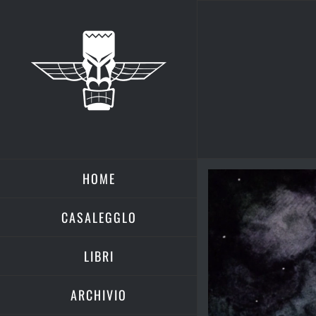
Salta
al
contenuto
HOME
Ingrandisci
immagine
CASALEGGLO
LIBRI
ARCHIVIO