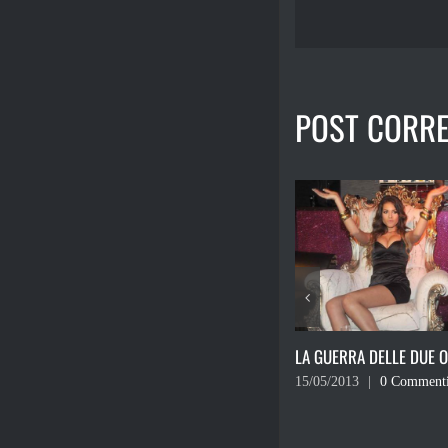
POST CORRE
LA FESTA DI CHI FA UN 
(E DI CHI NON LO FA).
01/05/2013
|
0 Comment