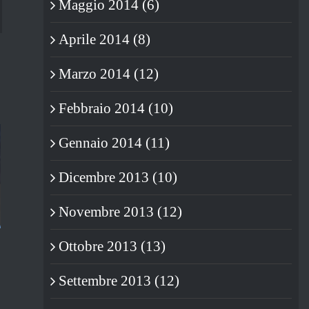
Maggio 2014 (6)
blr
Aprile 2014 (8)
Marzo 2014 (12)
Febbraio 2014 (10)
Gennaio 2014 (11)
Dicembre 2013 (10)
Novembre 2013 (12)
NON È SUCCESSO NIENTE
LA GUERRA DELLE DUE ORE.
Ottobre 2013 (13)
(RICAPITALANDO).
15/05/2013
|
0 Commenti
Settembre 2013 (12)
13/03/2013
|
3 Commenti