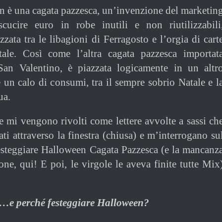
 è una cagata pazzesca, un’invenzione del marketin
cucire euro in robe inutili e non riutilizzabili
zata tra le libagioni di Ferragosto e l’orgia di cart
ale. Così come l’altra cagata pazzesca importat
San Valentino, è piazzata logicamente in un altr
è un calo di consumi, tra il sempre sobrio Natale e l
ua.
he mi vengono rivolti come lettere avvolte a sassi ch
ti attraverso la finestra (chiusa) e m’interrogano su
esteggiare Halloween Cagata Pazzesca (e la mancanz
one, qui! E poi, le virgole le aveva finite tutte Mix
…e perché festeggiare Halloween?