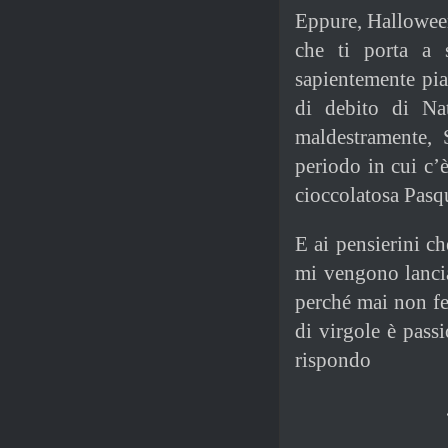
Eppure, Halloween
che ti porta a s
sapientemente piaz
di debito di Nat
maldestramente, 
periodo in cui c’
cioccolatosa Pasq
E ai pensierini c
mi vengono lancia
perché mai non f
di virgole è passi
rispondo