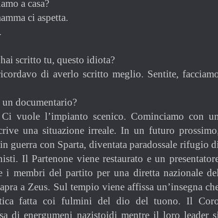
iamo a casa?
mamma ci aspetta.
…
’hai scritto tu, questo idiota?
icordavo di averlo scritto meglio. Sentite, facciam
è un documentario?
 Ci vuole l’impianto scenico. Cominciamo con u
crive una situazione irreale. In un futuro prossimo
in guerra con Sparta, diventata paradossale rifugio d
isti. Il Partenone viene restaurato e un presentator
ce i membri del partito per una diretta nazionale de
 capra a Zeus. Sul tempio viene affissa un’insegna ch
ica fatta coi fulmini del dio del tuono. Il Cor
sa di energumeni nazistoidi mentre il loro leader s