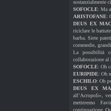
sostanzialmente ci
SOFOCLE
: Ma a
ARISTOFANE
: 
DEUS EX MA
riciclare le battu
barba. Siete patet
commedie, grandi 
La possibilità 
collaborazione al
SOFOCLE
: Oh c
EURIPIDE
: Oh 
ESCHILO
: Oh p
DEUS EX MA
all’Acropoli», ve
metteremo Fav
continuazione. Qui