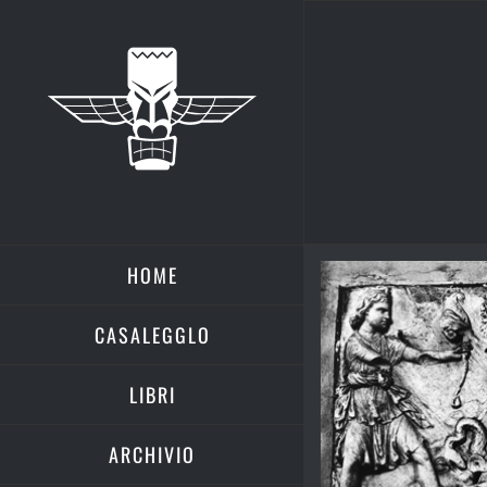
Salta
al
contenuto
HOME
Ingrandisci
immagine
CASALEGGLO
LIBRI
ARCHIVIO