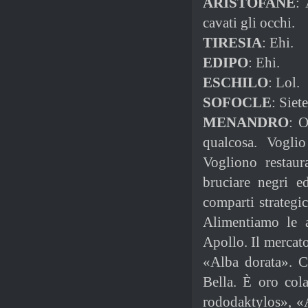
ARISTOFANE
: 
cavati gli occhi.
TIRESIA
: Ehi.
EDIPO
: Ehi.
ESCHILO
: Lol.
SOFOCLE
: Siet
MENANDRO
: O
qualcosa. Voglio
Vogliono restaur
bruciare negri ed
comparti strategi
Alimentiamo le 
Apollo. Il mercato
«Alba dorata». C
Bella. È oro col
rododaktylos», «A