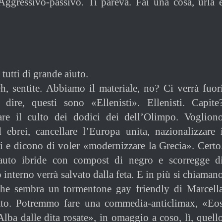
Aggressivo-passivo. Ti pareva. Fai una cosa, urla 
e tutti di grande aiuto.
h, sentite. Abbiamo il materiale, no? Ci verrà fuor
 dire, questi sono «Ellenisti». Ellenisti. Capite
are il culto dei dodici dei dell’Olimpo. Voglion
 ebrei, cancellare l’Europa unita, nazionalizzare 
ci e dicono di voler «modernizzare la Grecia». Certo
auto ibride con compost di negro e scorregge d
 interno verrà salvato dalla feta. E in più si chiaman
he sembra un tormentone gay friendly di Marcell
ato. Potremmo fare una commedia-anticlimax, «Eo
lba dalle dita rosate», in omaggio a coso, lì, quell