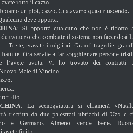
 avete rotto il cazzo.
bbiamo un plot, cazzo. Ci stavamo quasi riuscendo.
Qualcuno deve opporsi.
CHINA
: Si opporrà qualcuno che non è ridotto 
te da twitter o che combatte il sistema non facendosi l
ici. Triste, eravate i migliori. Grandi tragedie, grand
battute. Ora servite a far sogghignare persone tristi
ce l’avete avuta. Vi ho trovato dei contratti 
 Nuovo Male di Vincino.
azzo.
merda.
orco dio.
CHINA
: La sceneggiatura si chiamerà «Natal
rrà riscritta da due palestrati ubriachi di Uzo e c
ino e Germano. Almeno vende bene. Buon
 avete finito.