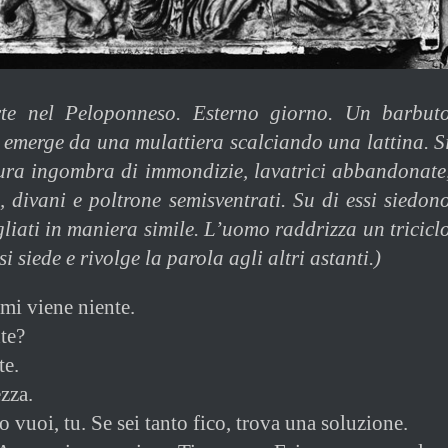
te nel Peloponneso. Esterno giorno. Un barbut
 emerge da una mulattiera scalciando una lattina. S
ura ingombra di immondizie, lavatrici abbandonate
ti, divani e poltrone semisventrati. Su di essi siedon
gliati in maniera simile. L’uomo raddrizza un tricicl
 si siede e rivolge la parola agli altri astanti.)
mi viene niente.
te?
te.
ezza.
o vuoi, tu. Se sei tanto fico, trova una soluzione.