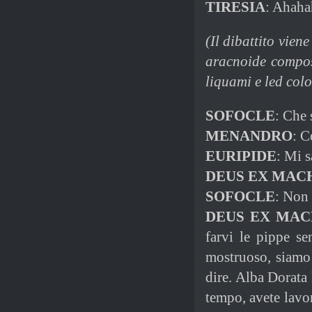
TIRESIA
: Ahahah
(Il dibattito vien
aracnoide compos
liquami e led colo
SOFOCLE
: Che 
MENANDRO
: C
EURIPIDE
: Mi s
DEUS EX MAC
SOFOCLE
: Non
DEUS EX MAC
farvi le pippe s
mostruoso, siamo 
dire. Alba Dorata
tempo, avete lavo