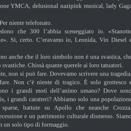
ione YMCA, delusional nazipink musical, lady Gag
Per niente telefonato.
edono che 300 l’abbia sceneggiato io. «Stanott
e». Sì, certo. C’eravamo io, Leonida, Vin Diesel 
ono anche che il loro simbolo non è una svastica, ch
svastiche. Chissà quante querele ai loro tatuatori.
ite, non si può fare. Dovevamo scrivere una tragedia
are. Non c’è niente di tragico. È solo grottesco 
sono i grandi moti dell’animo umano? Dove son
sis, i grandi caratteri? Abbiamo solo una popolazion
la sparse, battute su Apollo che neanche Crozza
ecessione e un patrimonio culturale dismesso. Siam
on un solo tipo di formaggio.