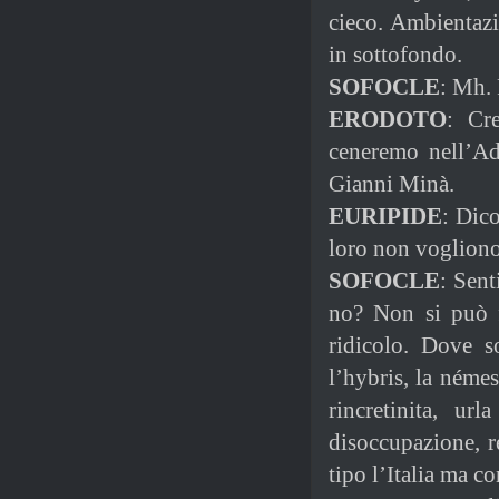
cieco. Ambientaz
in sottofondo.
SOFOCLE
: Mh. 
ERODOTO
: Cr
ceneremo nell’Ad
Gianni Minà.
EURIPIDE
: Dic
loro non vogliono 
SOFOCLE
: Sent
no? Non si può f
ridicolo. Dove 
l’hybris, la néme
rincretinita, ur
disoccupazione, r
tipo l’Italia ma c