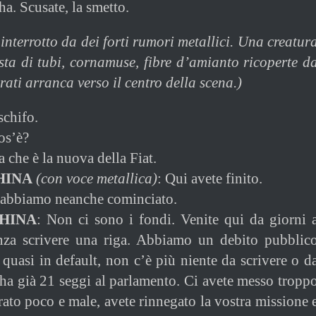
a. Scusate, la smetto.
e interrotto da dei forti rumori metallici. Una creatur
ta di tubi, cornamuse, fibre d’amianto ricoperte d
rati arranca verso il centro della scena.)
schifo.
os’è?
a che è la nuova della Fiat.
HINA
(con voce metallica)
: Qui avete finito.
 abbiamo neanche cominciato.
HINA
: Non ci sono i fondi. Venite qui da giorni 
enza scrivere una riga. Abbiamo un debito pubblic
quasi in default, non c’è più niente da scrivere o d
 ha già 21 seggi al parlamento. Ci avete messo tropp
rato poco e male, avete rinnegato la vostra missione 