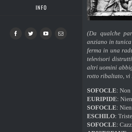
INFO
(Da qualche par
Facebook
Twitter
YouTube
Email
anziano in tunica
ferma in una rad
televisori distrut
altri uomini abbi
rotto ribaltato, vi
SOFOCLE
: Non 
EURIPIDE
: Nien
SOFOCLE
: Nien
ESCHILO
: Trist
SOFOCLE
: Cazz