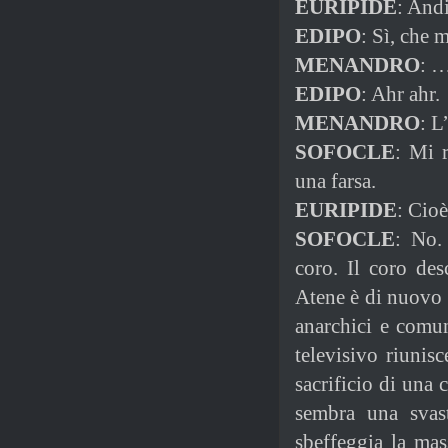
EURIPIDE
: And
EDIPO
: Sì, che 
MENANDRO
: 
EDIPO
: Ahr ahr.
MENANDRO
: L
SOFOCLE
: Mi r
una farsa.
EURIPIDE
: Cio
SOFOCLE
: No.
coro. Il coro des
Atene è di nuovo 
anarchici e comun
televisivo riunis
sacrificio di una
sembra una svast
sbeffeggia la mas