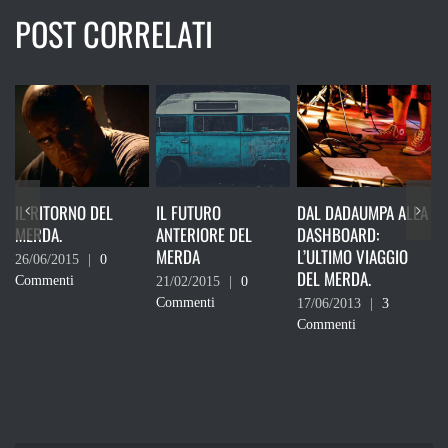
POST CORRELATI
 DEL
IL FUTURO
DAL DADAUMPA ALLA
WEBEROPATICI,
ANTERIORE DEL
DASHBOARD:
MORTI DI FIGA 
MERDA
L’ULTIMO VIAGGIO
PLAGI.
|
0
DEL MERDA.
21/02/2015
|
0
27/05/2013
|
0
Commenti
Commenti
17/06/2013
|
3
Commenti