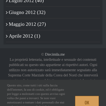
Luglio 2012 (40)
Giugno 2012 (32)
Maggio 2012 (27)
Aprile 2012 (1)
©
Diecimila.me
La proprietà letteraria, intellettuale e sessuale dei contenuti
pubblicati su questo sito appartiene ai rispettivi autori. Ogni
utilizzo non autorizzato sarà immediatamente segnalato alla
Suprema Corte Marziale della Corea del Nord che interverrà
a riguardo in maniera del tutto sproporzionata (oh, noi vi
abbiamo avvertiti)
Questo sito, come tutti i siti sulla faccia
dell'internet, fa uso di cookie, ed è obbligato
Privacy Policy
|
Login
per legge a molestarti con questo avviso ogni
volta che passi a trovarci. Se non vuoi
OK
autorizzarci a trattare i dati personali che stai