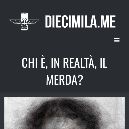
Salta
al
contenuto
CHI È, IN REALTÀ, IL
MERDA?
Ingrandisci
immagine