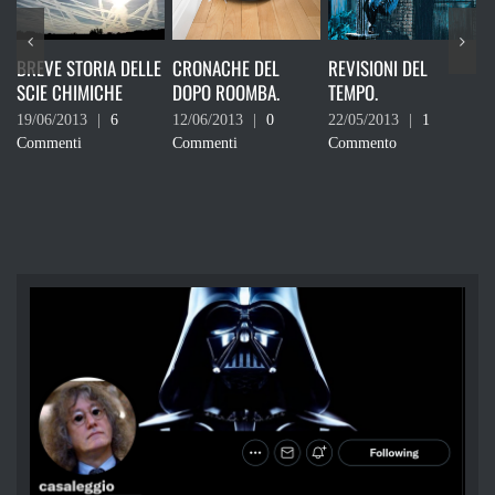
ORIA DELLE
CRONACHE DEL
REVISIONI DEL
IL CIELO STEL
MICHE
DOPO ROOMBA.
TEMPO.
SOPRA DI MEH
3
|
6
12/06/2013
|
0
22/05/2013
|
1
08/05/2013
|
Commenti
Commento
Commenti