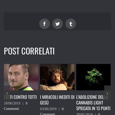
Facebook
Twitter
Tumblr
POST CORRELATI
TOTTI
I MIRACOLI INEDITI DI
L’ABOLIZIONE DELLA
RICORDATI CHE N
GESÙ
CANNABIS LIGHT
DEVI VOTARE
SPIEGATA IN 13 PUNTI
03/06/2019
|
0
24/05/2019
|
0
Commenti
Commenti
30/05/2019
|
0