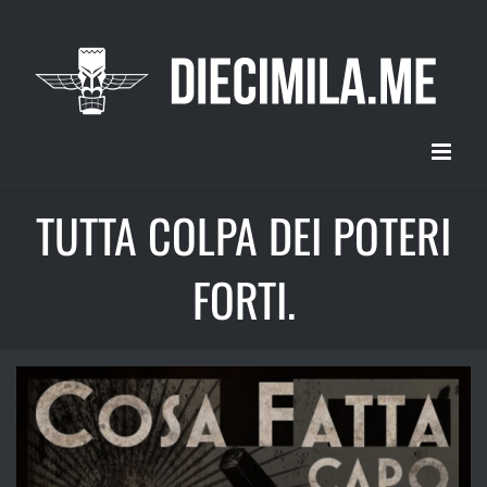
Salta
al
contenuto
TUTTA COLPA DEI POTERI
FORTI.
Ingrandisci
immagine