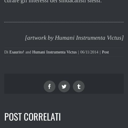
curare gli interessi dei sindacalisti stessi.
[artwork by Humani Instrumenta Victus]
Di
Esaurito!
and
Humani Instrumenta Victus
|
06/11/2014
|
Post
Facebook
Twitter
Tumblr
POST CORRELATI