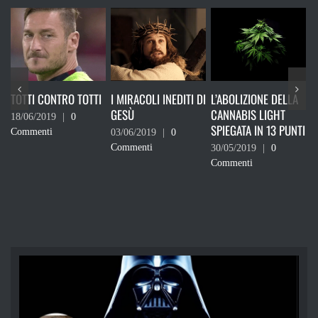
TOTTI
I MIRACOLI INEDITI DI
L’ABOLIZIONE DELLA
RICORDATI CHE NO
GESÙ
CANNABIS LIGHT
DEVI VOTARE
SPIEGATA IN 13 PUNTI
03/06/2019
|
0
24/05/2019
|
0
Commenti
Commenti
30/05/2019
|
0
Commenti