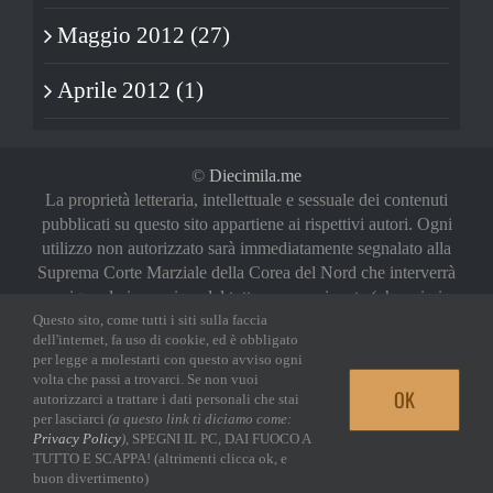
Maggio 2012 (27)
Aprile 2012 (1)
©
Diecimila.me
La proprietà letteraria, intellettuale e sessuale dei contenuti
pubblicati su questo sito appartiene ai rispettivi autori. Ogni
utilizzo non autorizzato sarà immediatamente segnalato alla
Suprema Corte Marziale della Corea del Nord che interverrà
a riguardo in maniera del tutto sproporzionata (oh, noi vi
abbiamo avvertiti)
Questo sito, come tutti i siti sulla faccia
dell'internet, fa uso di cookie, ed è obbligato
Privacy Policy
|
Login
per legge a molestarti con questo avviso ogni
volta che passi a trovarci. Se non vuoi
OK
autorizzarci a trattare i dati personali che stai
Facebook
Twitter
YouTube
Email
per lasciarci
(a questo link ti diciamo come:
Privacy Policy
)
, SPEGNI IL PC, DAI FUOCO A
TUTTO E SCAPPA! (altrimenti clicca ok, e
buon divertimento)