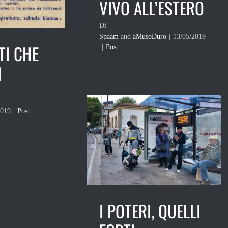
VIVO ALL’ESTERO
Di
Spaam
and
aMusoDuro
|
13/05/2019
TI CHE
|
Post
I
2019
|
Post
I POTERI, QUELLI