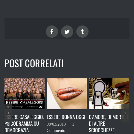
Facebook
Twitter
Tumblr
POST CORRELATI
EGGIO.
ESSERE DONNA OGGI
D’AMORE, DI MORTE E
INNOCENCE OF
 SU
DI ALTRE
MUSLIMS
08/03/2013
|
1
SCIOCCHEZZE
Commento
26/09/2012
|
0