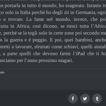
o portarla in tutto il mondo, ho esagerato. Intanto i
o solo in Italia perché ho degli zii in Germania, ogn
o a trovare. La fame nel mondo, invece, che po
utta in Africa, così dicono, se riesci tutta l’Afric
, perché se la togli solo in certe zone poi secondo m
no la guerra e è peggio. E poi, quei bambini, anch
tretti a lavorare, sfruttati come schiavi, quelli aiutal
ai, a parte quelli che devono farmi l’iPad che ti h
 lasciamo per l’anno prossimo magari.
ute
Facebook
Twitter
Tum