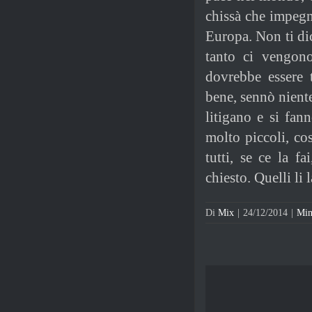
chissà che impegn
Europa. Non ti dic
tanto ci vengon
dovrebbe essere t
bene, sennò niente
litigano e si fan
molto piccoli, cos
tutti, se ce la f
chiesto. Quelli li
Di
Mix
|
24/12/2014
|
Min