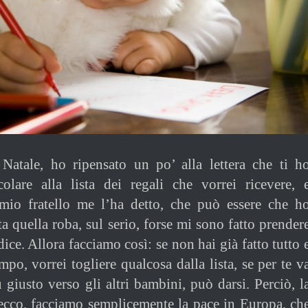
Natale, ho ripensato un po’ alla lettera che ti h
colare alla lista dei regali che vorrei ricevere, 
io fratello me l’ha detto, che può essere che h
ta quella roba, sul serio, forse mi sono fatto prender
ice. Allora facciamo così: se non hai già fatto tutto 
po, vorrei togliere qualcosa dalla lista, se per te v
 giusto verso gli altri bambini, può darsi. Perciò, l
ecco, facciamo semplicemente la pace in Europa, ch