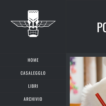
Salta
al
contenuto
P
HOME
Ingrandisci
immagine
CASALEGGLO
LIBRI
ARCHIVIO