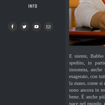
INFO
Facebook
Twitter
YouTube
Email
E niente, Babbo 
spedito, in parti
insomma, anche m
esagerato, con tut
la mano, come si d
sono ancora in tem
bene. È anche più
pace nel mondo, 