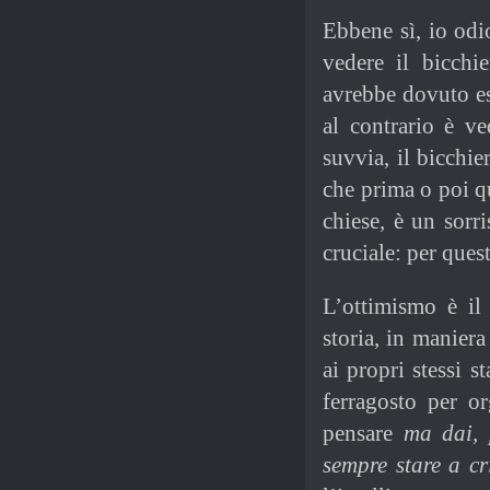
Ebbene sì, io odi
vedere il bicchi
avrebbe dovuto es
al contrario è ve
suvvia, il bicchi
che prima o poi q
chiese, è un sorr
cruciale: per quest
L’ottimismo è il
storia, in manier
ai propri stessi 
ferragosto per o
pensare
ma dai, 
sempre stare a cri