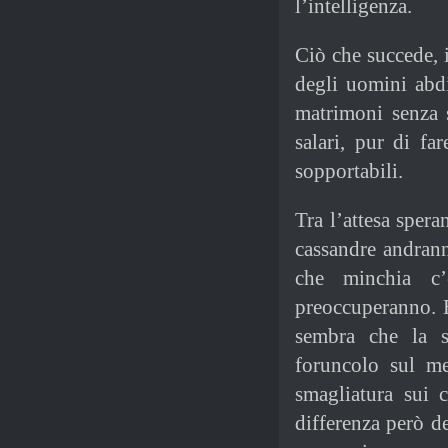
l’intelligenza.
Ciò che succede, i
degli uomini abdi
matrimoni senza s
salari, pur di fa
sopportabili.
Tra l’attesa sper
cassandre andrann
che minchia c’
preoccuperanno. E 
sembra che la s
foruncolo sul m
smagliatura sui 
differenza però de