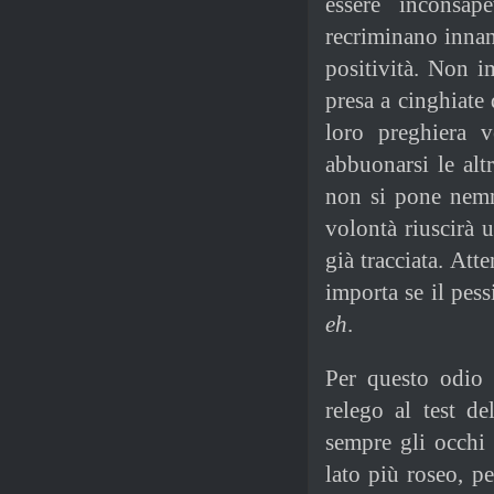
essere inconsape
recriminano innan
positività. Non i
presa a cinghiate 
loro preghiera 
abbuonarsi le altr
non si pone nemm
volontà riuscirà 
già tracciata. Att
importa se il pess
eh
.
Per questo odio 
relego al test de
sempre gli occhi a
lato più roseo, p