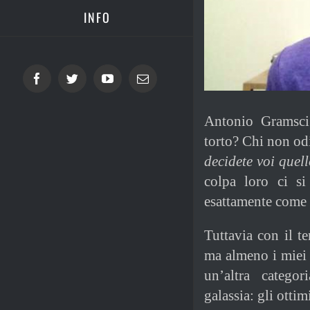
INFO
Facebook
Twitter
YouTube
Email
Antonio Gramsci 
torto? Chi non od
decidete voi quell
colpa loro ci si
esattamente come i
Tuttavia con il t
ma almeno i miei i
un’altra catego
galassia: gli ottimi