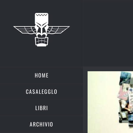
Salta
al
contenuto
HOME
Ingrandisci
immagine
CASALEGGLO
LIBRI
ARCHIVIO