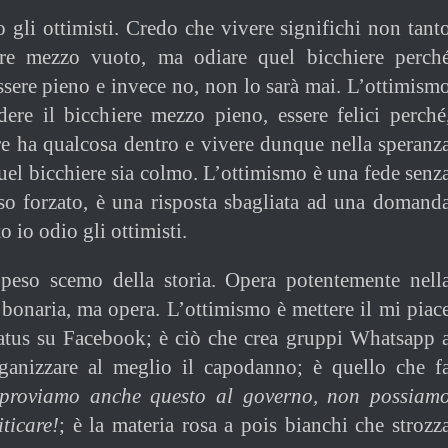
o gli ottimisti. Credo che vivere significhi non tant
ere mezzo vuoto, ma odiare quel bicchiere perch
sere pieno e invece no, non lo sarà mai. L’ottimism
dere il bicchiere mezzo pieno, essere felici perché
ere ha qualcosa dentro e vivere dunque nella speranz
uel bicchiere sia colmo. L’ottimismo è una fede senz
iso forzato, è una risposta sbagliata ad una domand
o io odio gli ottimisti.
 peso scemo della storia. Opera potentemente nell
a bonaria, ma opera. L’ottimismo è mettere il mi piac
status su Facebook; è ciò che crea gruppi Whatsapp 
rganizzare al meglio il capodanno; è quello che f
proviamo anche questo al governo, non possiam
ticare!
; è la materia rosa a pois bianchi che strozz