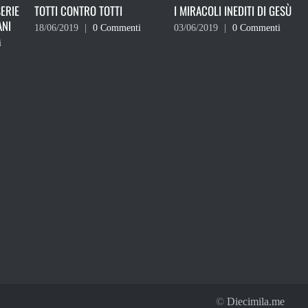
I MIRACOLI INEDITI DI GESÙ
L’ABOLIZIONE DELLA CANNABI
LIGHT SPIEGATA IN 13 PUNTI
ti
03/06/2019
|
0 Commenti
30/05/2019
|
0 Commenti
©
Diecimila.me