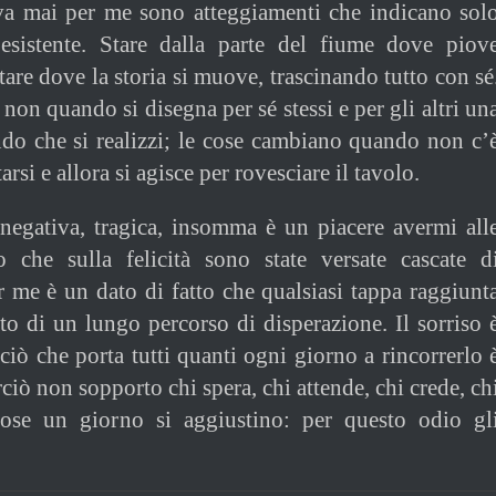
iva mai per me sono atteggiamenti che indicano sol
l’esistente. Stare dalla parte del fiume dove piov
tare dove la storia si muove, trascinando tutto con sé
on quando si disegna per sé stessi e per gli altri un
do che si realizzi; le cose cambiano quando non c’
arsi e allora si agisce per rovesciare il tavolo.
negativa, tragica, insomma è un piacere avermi all
so che sulla felicità sono state versate cascate d
r me è un dato di fatto che qualsiasi tappa raggiunt
utto di un lungo percorso di disperazione. Il sorriso 
ciò che porta tutti quanti ogni giorno a rincorrerlo 
rciò non sopporto chi spera, chi attende, chi crede, ch
ose un giorno si aggiustino: per questo odio gl