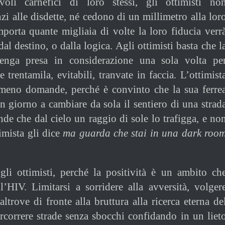
voli carnefici di loro stessi, gli ottimisti no
zi alle disdette, né cedono di un millimetro alla lor
mporta quante migliaia di volte la loro fiducia verr
dal destino, o dalla logica. Agli ottimisti basta che l
venga presa in considerazione una sola volta pe
e trentamila, evitabili, tranvate in faccia. L’ottimist
eno domande, perché è convinto che la sua ferre
un giorno a cambiare da sola il sentiero di una strad
ende che dal cielo un raggio di sole lo trafigga, e no
imista gli dice
ma guarda che stai in una dark roo
gli ottimisti, perché la positività è un ambito ch
ll’HIV. Limitarsi a sorridere alla avversità, volger
ltrove di fronte alla bruttura alla ricerca eterna de
ercorrere strade senza sbocchi confidando in un liet