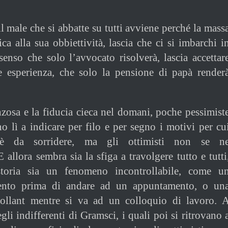
l male che si abbatte su tutti avviene perché la mass
ca alla sua obbiettività, lascia che ci si imbarchi i
enso che solo l’avvocato risolverà, lascia accettar
re esperienza, che solo la pensione di papà render
anzosa e la fiducia cieca nel domani, poche pessimist
o lì a indicare per filo e per segno i motivi per cu
è da sorridere, ma gli ottimisti non se n
allora sembra sia la sfiga a travolgere tutto e tutti
toria sia un fenomeno incontrollabile, come u
ento prima di andare ad un appuntamento, o un
collant mentre si va ad un colloquio di lavoro. 
gli indifferenti di Gramsci, i quali poi si ritrovano 