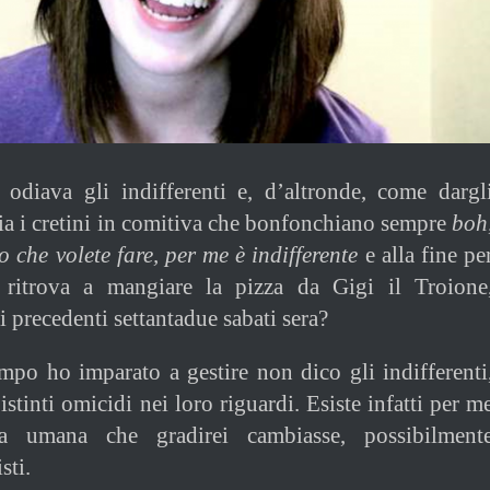
odiava gli indifferenti e, d’altronde, come dargl
ia i cretini in comitiva che bonfonchiano sempre
boh
o che volete fare, per me è indifferente
e alla fine pe
 ritrova a mangiare la pizza da Gigi il Troione
 precedenti settantadue sabati sera?
empo ho imparato a gestire non dico gli indifferenti
stinti omicidi nei loro riguardi. Esiste infatti per m
ria umana che gradirei cambiasse, possibilment
sti.