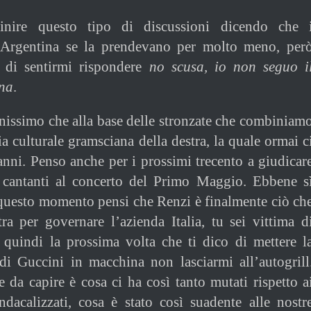
inire questo tipo di discussioni dicendo che 
 Argentina se la prendevano per molto meno, per
 di sentirmi rispondere
no scusa, io non seguo i
na
.
nissimo che alla base delle stronzate che combiniam
a culturale gramsciana della destra, la quale ormai c
’anni. Penso anche per i prossimi trecento a giudicar
ei cantanti al concerto del Primo Maggio. Ebbene s
 questo momento pensi che Renzi è finalmente ciò ch
stra per governare l’azienda Italia, tu sei vittima d
 quindi la prossima volta che ti dico di mettere l
di Guccini in macchina non lasciarmi all’autogrill
 da capire è cosa ci ha così tanto mutati rispetto a
indacalizzati, cosa è stato così suadente alle nostr