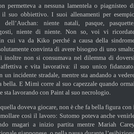
n permetteva a nessuna lamentela o piagnisteo d
e il suo obbiettivo. I suoi allenamenti per esempi
 dell’Auchan: niente natali, pasque, pasquette
ragosti, niente di niente. Non so, voi vi ricordat
 in cui va da Kiko perché a causa della sindrom
solutamente convinta di avere bisogno di uno smalt
 inoltre non si consumava nel dilemma di dovers
 affettiva e vita lavorativa: il suo unico fidanzato
 un incidente stradale, mentre sta andando a veder
sua bella. E Mimì corre al suo capezzale quando orma
e sta lavorando con Paint al suo necrologio.
uella doveva giocare, non è che fa bella figura con 
 mollare così il lavoro: Sutomo poteva anche venirl
ando magari a inizio partita mentre Mariah Care
zionale giapponese, o nella pausa durante l’esibizion