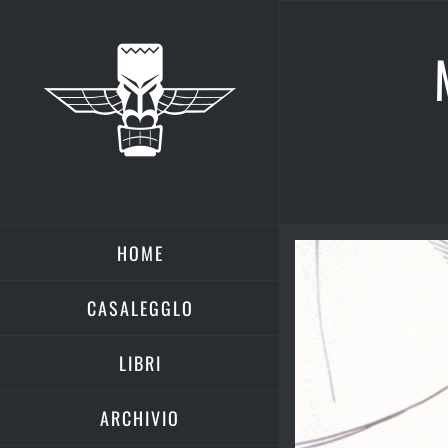
Salta
al
contenuto
HOME
Ingrandisci
immagine
CASALEGGLO
LIBRI
ARCHIVIO