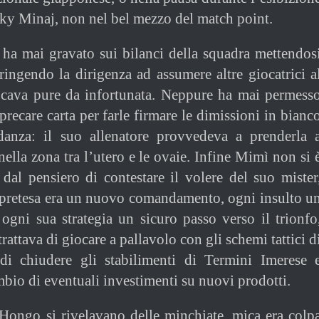
y Minaj, non nel bel mezzo del match point.
ha mai gravato sui bilanci della squadra mettendos
tringendo la dirigenza ad assumere altre giocatrici a
iocava pure da infortunata. Neppure ha mai permess
sprecare carta per farle firmare le dimissioni in bianc
danza: il suo allenatore provvedeva a prenderla 
ella zona tra l’utero e le ovaie. Infine Mimì non si 
e dal pensiero di contestare il volere del suo mister
pretesa era un nuovo comandamento, ogni insulto u
ogni sua strategia un sicuro passo verso il trionfo
trattava di giocare a pallavolo con gli schemi tattici d
i chiudere gli stabilimenti di Termini Imerese 
bio di eventuali investimenti su nuovi prodotti.
 Hongo si rivelavano delle minchiate, mica era colp