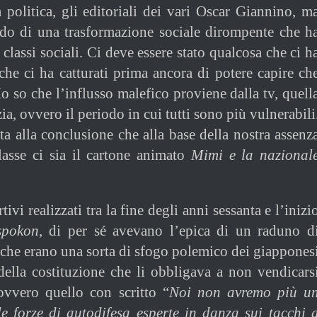
a politica, gli editoriali dei vari Oscar Giannino, m
ndo di una trasformazione sociale dirompente che h
e classi sociali. Ci deve essere stato qualcosa che ci h
 che ci ha catturati prima ancora di potere capire ch
Io so che l’influsso malefico proviene dalla tv, quell
zia, ovvero il periodo in cui tutti sono più vulnerabili
a alla conclusione che alla base della nostra assenz
lasse ci sia il cartone animato
Mimi e la nazional
ivi realizzati tra la fine degli anni sessanta e l’inizi
spokon
, di per sé avevano l’epica di un raduno d
che erano una sorta di sfogo polemico dei giappones
 della costituzione che li obbligava a non vendicars
ovvero quello con scritto “
Noi non avremo più u
lle forze di autodifesa esperte in danza sui tacchi 