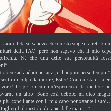
ssioni. Ok, sì, sapevo che questo stage era retribuit
anitari della FAO, però non sapevo che il mio cap
izofrenia. Né che una delle sue personalità foss
ni”.
atto bene ad andartene, anzi, ci hai pure perso tempo!”
 sento in colpa da morire, Ester! Con questa crisi er
avoro! O perlomeno un’esperienza da mettere ne
rovarne un altro! Sono così debole, mi dico magar
re più conciliante con il mio capo nonostante i suoi
 togliergli il mestolo di rame dalle mani…”.