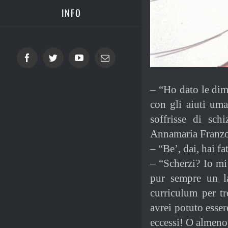
INFO
Facebook
Twitter
YouTube
Email
– “Ho dato le dimi
con gli aiuti um
soffrisse di sch
Annamaria Franzo
– “Be’, dai, hai f
– “Scherzi? Io mi
pur sempre un l
curriculum per t
avrei potuto esse
eccessi! O almeno