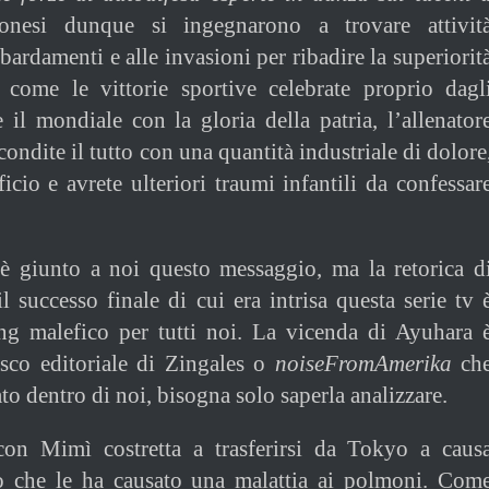
onesi dunque si ingegnarono a trovare attivit
bardamenti e alle invasioni per ribadire la superiorit
, come le vittorie sportive celebrate proprio dagl
e il mondiale con la gloria della patria, l’allenator
condite il tutto con una quantità industriale di dolore
ficio e avrete ulteriori traumi infantili da confessar
 giunto a noi questo messaggio, ma la retorica d
il successo finale di cui era intrisa questa serie tv 
ing malefico per tutti noi. La vicenda di Ayuhara 
esco editoriale di Zingales o
noiseFromAmerika
ch
to dentro di noi, bisogna solo saperla analizzare.
 con Mimì costretta a trasferirsi da Tokyo a caus
o che le ha causato una malattia ai polmoni. Com