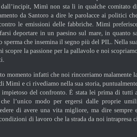
 dall’incipit, Mimì non sta lì in qualche comitato d
ento da Santoro a dire le parolacce ai politici ch
ontro le emissioni delle fabbriche. Mimì preferisc
farsi deportare in un paesino sul mare, in quanto s
lo sperma che insemina il segno più del PIL. Nella su
 scopre la passione per la pallavolo e noi scopriam
i.
to momento infatti che noi rincorriamo malamente l
 di Mimì e ci rivediamo nella sua storia, puntualment
o impietoso del confronto. È stata lei prima di tutti 
a che l’unico modo per ergersi dalle proprie umil
iedere di avere una vita migliore, ma dire sempre 
ondizioni di lavoro che la strada da noi intrapresa c