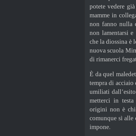
potete vedere già
mamme in collegam
non fanno nulla c
non lamentarsi e 
che la diossina è 
nuova scuola Mimì
di rimanerci fregat
È da quel maledet
tempra di acciaio
umiliati dall’esit
metterci in test
origini non è ch
comunque sì alle c
impone.