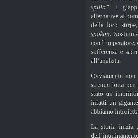
spillo”
. I giapp
alternative ai bom
della loro stirpe
spokon
. Sostituit
con l’imperatore, 
sofferenza e sacri
all’analista.
Ovviamente non è
strenue lotta per 
stato un imprint
infatti un gigant
abbiamo introietta
La storia inizia
dell’inquinament