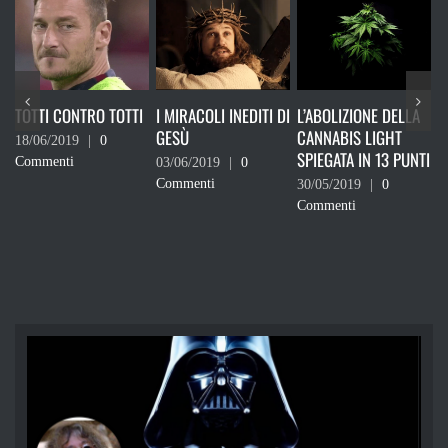
TRO TOTTI
I MIRACOLI INEDITI DI
L’ABOLIZIONE DELLA
RICORDATI CH
GESÙ
CANNABIS LIGHT
DEVI VOTARE
|
0
SPIEGATA IN 13 PUNTI
03/06/2019
|
0
24/05/2019
|
0
Commenti
Commenti
30/05/2019
|
0
Commenti