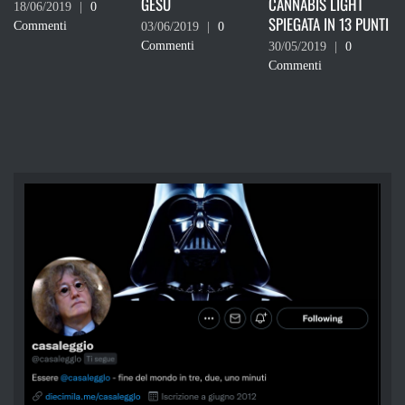
GESÙ
CANNABIS LIGHT
DEVI VOTARE
9
|
0
SPIEGATA IN 13 PUNTI
03/06/2019
|
0
24/05/2019
|
Commenti
Commenti
30/05/2019
|
0
Commenti