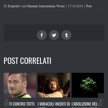
Di
Esaurito!
and
Humani Instrumenta Victus
|
17/11/2014
|
Post
Facebook
Twitter
Tumblr
POST CORRELATI
NTRO TOTTI
I MIRACOLI INEDITI DI
L’ABOLIZIONE DELLA
RICORDATI C