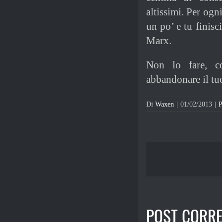
altissimi. Per ogn
un po’ e tu finis
Marx.
Non lo fare, c
abbandonare il tuo
Di
Waxen
|
01/02/2013
|
P
POST CORRE