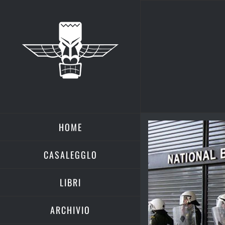
Salta
al
contenuto
HOME
Ingrandisci
immagine
CASALEGGLO
LIBRI
ARCHIVIO