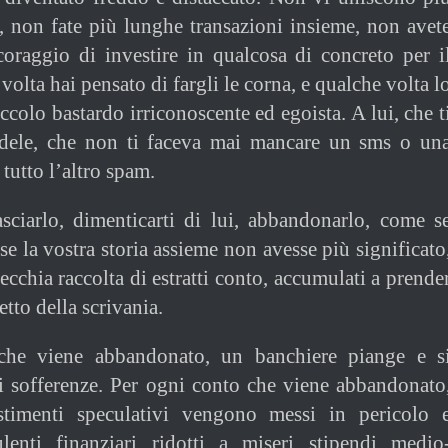
si, non fate più lunghe transazioni insieme, non avet
coraggio di investire in qualcosa di concreto per i
 volta hai pensato di fargli le corna, e qualche volta l
iccolo bastardo irriconoscente ed egoista. A lui, che t
edele, che non ti faceva mai mancare un sms o un
 tutto l’altro spam.
sciarlo, dimenticarti di lui, abbandonarlo, come s
se la vostra storia assieme non avesse più significato
ecchia raccolta di estratti conto, accumulati a prende
etto della scrivania.
che viene abbandonato, un banchiere piange e s
ci sofferenze. Per ogni conto che viene abbandonato
stimenti speculativi vengono messi in pericolo 
lenti finanziari ridotti a miseri stipendi medio