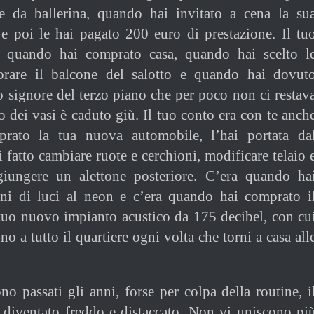
te da ballerina, quando hai invitato a cena la su
e poi le hai pagato 200 euro di prestazione. Il tu
e quando hai comprato casa, quando hai scelto l
orare il balcone del salotto e quando hai dovut
io signore del terzo piano che per poco non ci restav
 dei vasi è caduto giù. Il tuo conto era con te anch
rato la tua nuova automobile, l’hai portata da
 fatto cambiare ruote e cerchioni, modificare telaio 
giungere un alettone posteriore. C’era quando ha
erni di luci al neon e c’era quando hai comprato i
tuo nuovo impianto acustico da 175 decibel, con cu
no a tutto il quartiere ogni volta che torni a casa all
o passati gli anni, forse per colpa della routine, i
 diventato freddo e distaccato. Non vi uniscono pi