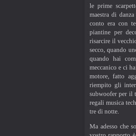
le prime scarpet
maestra di danza 
conto era con t
piantine per dec
risarcire il vecch
secco, quando uno
quando hai comp
meccanico e ci hai
motore, fatto ag
riempito gli int
subwoofer per il 
regali musica tech
tre di notte.
Ma adesso che son
vostro rapporto è