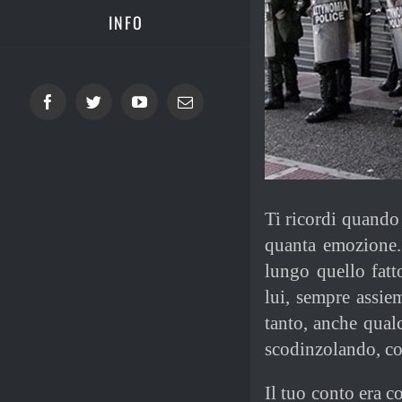
INFO
Facebook
Twitter
YouTube
Email
Ti ricordi quando
quanta emozione.
lungo quello fatt
lui, sempre assiem
tanto, anche qualc
scodinzolando, co
Il tuo conto era c