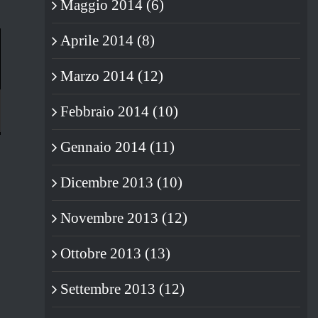
Maggio 2014 (6)
Aprile 2014 (8)
Marzo 2014 (12)
Febbraio 2014 (10)
Gennaio 2014 (11)
STRANISSIME COSE: LA SERIE
TOTTI CONTRO TOTTI
TV SUGLI ANNI ’80 ITALIANI
18/06/2019
|
0 Commenti
Dicembre 2013 (10)
06/07/2019
|
0 Commenti
Novembre 2013 (12)
Ottobre 2013 (13)
Settembre 2013 (12)