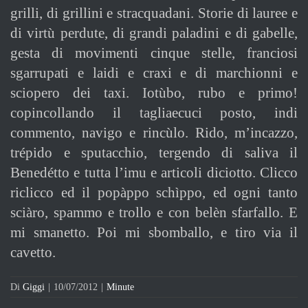
grilli, di grillini e stracquadani. Storie di lauree e
di virtù perdute, di grandi paladini e di gabelle,
gesta di movimenti cinque stelle, franciosi
sgarrupati e laidi e craxi e di marchionni e
sciopero dei taxi. Iotùbo, rubo e primo!
copincollando il tagliaecuci posto, indi
commento, navigo e rincùlo. Rido, m’incazzo,
trépido e sputacchio, tergendo di saliva il
Benedétto e tutta l’imu e articoli diciotto. Clicco
riclicco ed il popàppo schìppo, ed ogni tanto
sciàro, spammo e trollo e con belèn sfarfallo. E
mi smanetto. Poi mi sbomballo, e tiro via il
cavetto.
Di
Giggi
|
10/07/2012
|
Minute