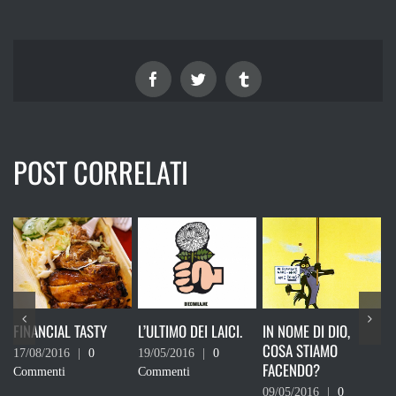
Facebook
Twitter
Tumblr
POST CORRELATI
FINANCIAL TASTY
L’ULTIMO DEI LAICI.
IN NOME DI DIO,
L
COSA STIAMO
C
17/08/2016
|
0
19/05/2016
|
0
FACENDO?
3
Commenti
Commenti
–
09/05/2016
|
0