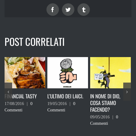
Facebook
Twitter
Tumblr
POST CORRELATI
FINANCIAL TASTY
L’ULTIMO DEI LAICI.
IN NOME DI DIO,
L
COSA STIAMO
C
17/08/2016
|
0
19/05/2016
|
0
FACENDO?
3
Commenti
Commenti
–
09/05/2016
|
0
Commenti
0
C