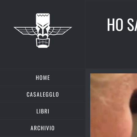
Salta
al
HO SA
contenuto
HOME
Ingrandisci
immagine
CASALEGGLO
LIBRI
ARCHIVIO