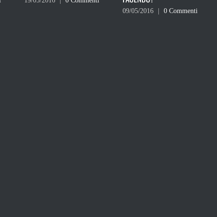
ti
– LE REAZIONI
09/05/2016
|
0 Commenti
07/12/2015
|
1 Commento