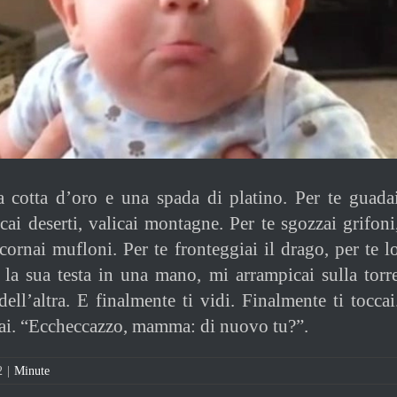
a cotta d’oro e una spada di platino. Per te guada
cai deserti, valicai montagne. Per te sgozzai grifoni
ncornai mufloni. Per te fronteggiai il drago, per te l
n la sua testa in una mano, mi arrampicai sulla torr
ell’altra. E finalmente ti vidi. Finalmente ti toccai
tai. “Eccheccazzo, mamma: di nuovo tu?”.
2
|
Minute