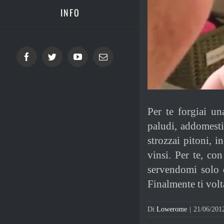
INFO
Facebook
Twitter
YouTube
Email
Per te forgiai un
paludi, addomesti
strozzai pitoni, i
vinsi. Per te, co
servendomi solo d
Finalmente ti vol
Di
Lowerome
|
21/06/201