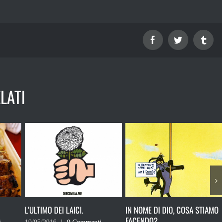
Facebook
Twitter
Tum
LATI
IN NOME DI DIO, COSA STIAMO
L’OROSCOPO DI CHARLES
FACENDO?
DARWIN – 3/9 DICEMBRE 20