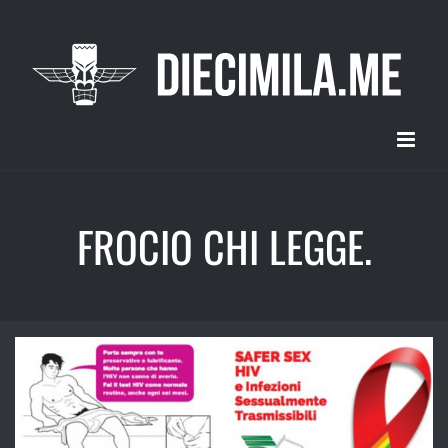
Salta
al
contenuto
FROCIO CHI LEGGE.
Ingrandisci
immagine