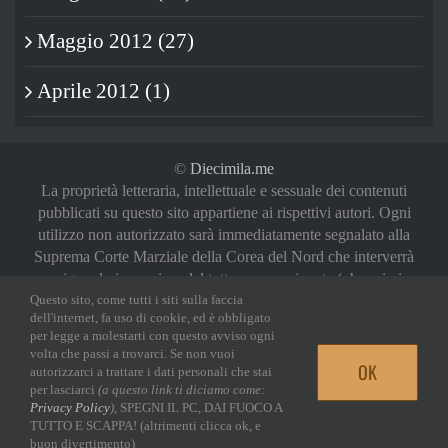
Maggio 2012 (27)
Aprile 2012 (1)
©
Diecimila.me
La proprietà letteraria, intellettuale e sessuale dei contenuti
pubblicati su questo sito appartiene ai rispettivi autori. Ogni
utilizzo non autorizzato sarà immediatamente segnalato alla
Suprema Corte Marziale della Corea del Nord che interverrà
a riguardo in maniera del tutto sproporzionata (oh, noi vi
Questo sito, come tutti i siti sulla faccia
abbiamo avvertiti)
dell'internet, fa uso di cookie, ed è obbligato
Privacy Policy
|
Login
per legge a molestarti con questo avviso ogni
volta che passi a trovarci. Se non vuoi
OK
autorizzarci a trattare i dati personali che stai
Facebook
Twitter
YouTube
Email
per lasciarci
(a questo link ti diciamo come:
Privacy Policy
)
, SPEGNI IL PC, DAI FUOCO A
TUTTO E SCAPPA! (altrimenti clicca ok, e
buon divertimento)