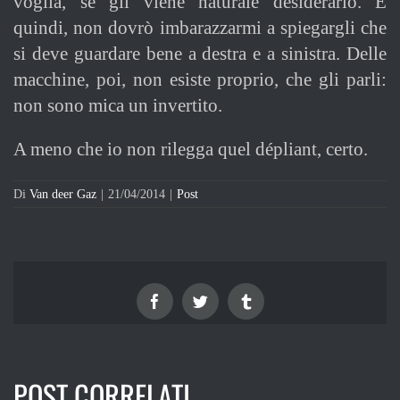
voglia, se gli viene naturale desiderarlo. E
quindi, non dovrò imbarazzarmi a spiegargli che
si deve guardare bene a destra e a sinistra. Delle
macchine, poi, non esiste proprio, che gli parli:
non sono mica un invertito.
A meno che io non rilegga quel dépliant, certo.
Di
Van deer Gaz
|
21/04/2014
|
Post
Facebook
Twitter
Tumblr
POST CORRELATI