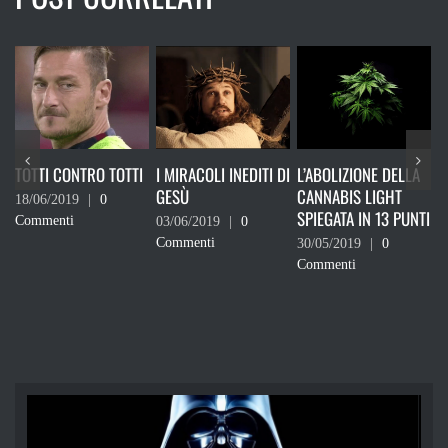
RO TOTTI
I MIRACOLI INEDITI DI
L’ABOLIZIONE DELLA
RICORDATI CHE
GESÙ
CANNABIS LIGHT
DEVI VOTARE
|
0
SPIEGATA IN 13 PUNTI
03/06/2019
|
0
24/05/2019
|
0
Commenti
Commenti
30/05/2019
|
0
Commenti