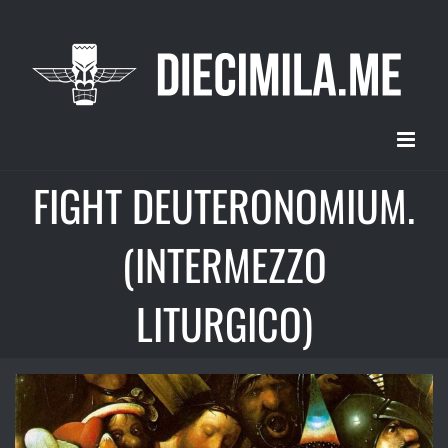
Salta
al
contenuto
FIGHT DEUTERONOMIUM.
(INTERMEZZO
LITURGICO)
Ingrandisci
immagine