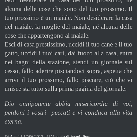
Non desiderare la casa del tuo prossimo, né
alcuna delle cose che sono del tuo prossimo. Il
tuo prossimo è un maiale. Non desiderare la casa
del maiale, la moglie del maiale, né alcuna delle
cose che appartengono al maiale.
Esci di casa prestissimo, uccidi il tuo cane e il tuo
gatto, uccidi i tuoi cari, dai fuoco alla casa, entra
nei bagni della stazione, stendi un giornale sul
cesso, fallo aderire pisciandoci sopra, aspetta che
arrivi il tuo prossimo, fallo pisciare, ciò che vi
unisce sta tutto sulla prima pagina del giornale.
Dio onnipotente abbia misericordia di voi,
perdoni i vostri peccati e vi conduca alla vita
eterna.
Di
Azael
|
17/06/2012
|
Il Vangelo di Azael
,
Post