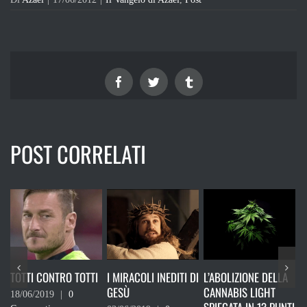
Facebook
Twitter
Tumblr
POST CORRELATI
ONTRO TOTTI
I MIRACOLI INEDITI DI
L’ABOLIZIONE DELLA
RICORDATI 
GESÙ
CANNABIS LIGHT
DEVI VOTAR
19
|
0