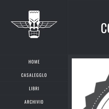
Salta
al
contenuto
C
HOME
Ingrandisci
immagine
CASALEGGLO
LIBRI
ARCHIVIO