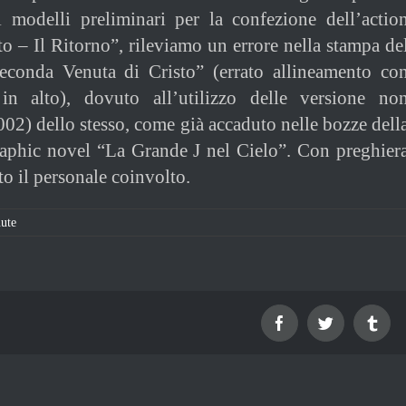
i modelli preliminari per la confezione dell’actio
to – Il Ritorno”, rileviamo un errore nella stampa de
conda Venuta di Cristo” (errato allineamento co
in alto), dovuto all’utilizzo delle versione no
02) dello stesso, come già accaduto nelle bozze dell
raphic novel “La Grande J nel Cielo”. Con preghier
tto il personale coinvolto.
ute
Facebook
Twitter
Tum