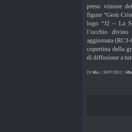
preso visione de
figure “Gesù Cris
logo “J2 – La Se
l’occhio divino 
aggiornata (RC3-0
copertina della g
di diffusione a tu
Di
Mix
|
30/07/2012
|
Min