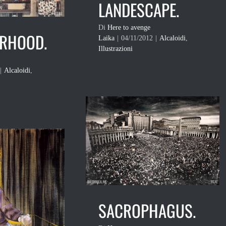
LANDESCAPE.
Di
Here to avenge
RHOOD.
Laika
|
04/11/2012
|
Alcaloidi
,
Illustrazioni
|
Alcaloidi
,
SACROPHAGUS.