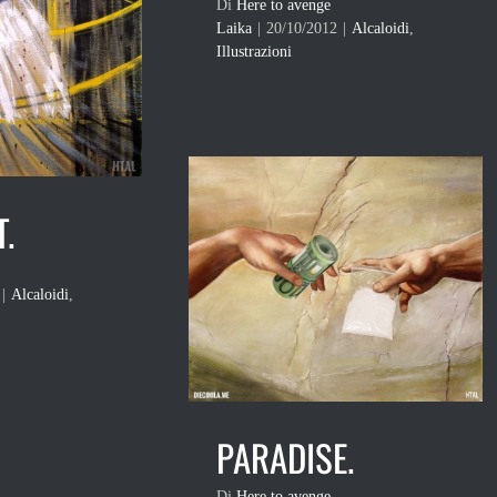
Di
Here to avenge
Laika
|
20/10/2012
|
Alcaloidi
,
Illustrazioni
.
|
Alcaloidi
,
PARADISE.
Di
Here to avenge