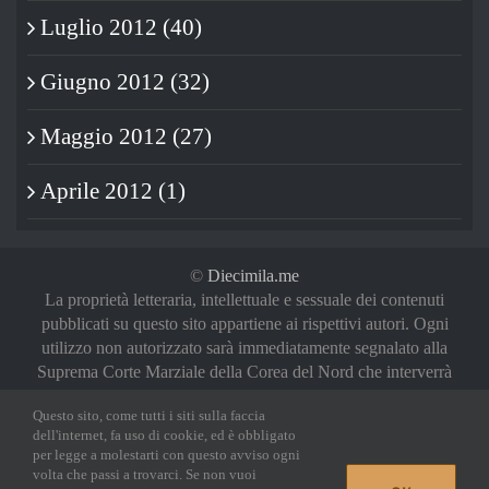
Luglio 2012 (40)
Giugno 2012 (32)
Maggio 2012 (27)
Aprile 2012 (1)
©
Diecimila.me
La proprietà letteraria, intellettuale e sessuale dei contenuti
pubblicati su questo sito appartiene ai rispettivi autori. Ogni
utilizzo non autorizzato sarà immediatamente segnalato alla
Suprema Corte Marziale della Corea del Nord che interverrà
a riguardo in maniera del tutto sproporzionata (oh, noi vi
Questo sito, come tutti i siti sulla faccia
abbiamo avvertiti)
dell'internet, fa uso di cookie, ed è obbligato
Privacy Policy
|
Login
per legge a molestarti con questo avviso ogni
volta che passi a trovarci. Se non vuoi