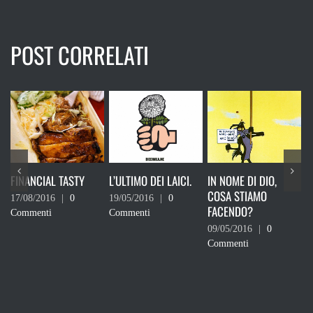
POST CORRELATI
FINANCIAL TASTY
L’ULTIMO DEI LAICI.
IN NOME DI DIO,
L
COSA STIAMO
C
17/08/2016
|
0
19/05/2016
|
0
FACENDO?
3
Commenti
Commenti
–
09/05/2016
|
0
Commenti
0
C