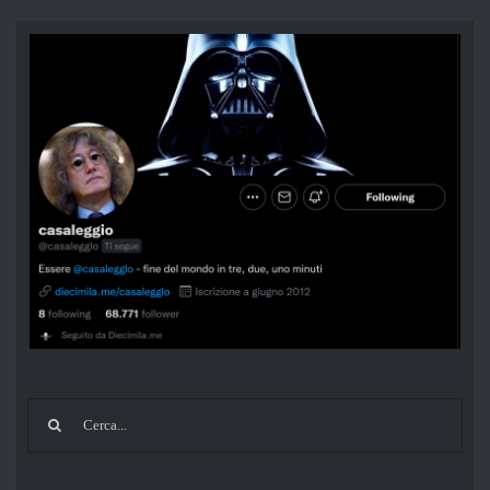
Cerca
per: