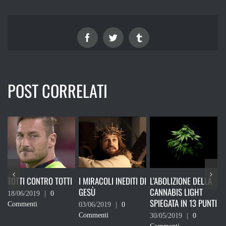
Facebook
Twitter
Tumblr
POST CORRELATI
TI
I MIRACOLI INEDITI DI
L’ABOLIZIONE DELLA
RICORDATI CHE NON
GESÙ
CANNABIS LIGHT
DEVI VOTARE
SPIEGATA IN 13 PUNTI
03/06/2019
|
0
24/05/2019
|
0
Commenti
Commenti
30/05/2019
|
0