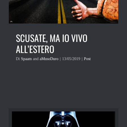
SCUSATE, MA IO VIVO
ALL’ESTERO
Di
Spaam
and
aMusoDuro
|
13/05/2019
|
Post