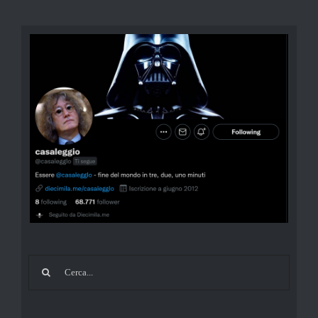
Cerca
per: