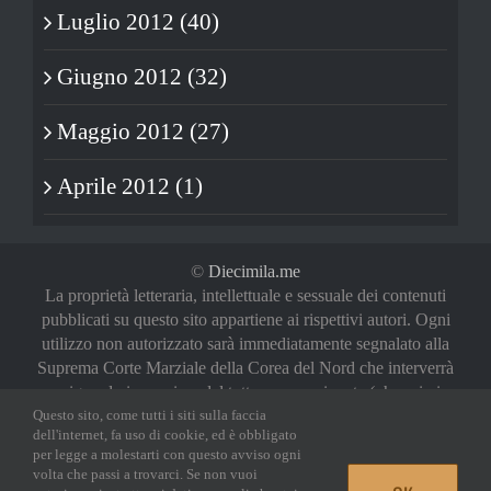
Luglio 2012 (40)
Giugno 2012 (32)
Maggio 2012 (27)
Aprile 2012 (1)
©
Diecimila.me
La proprietà letteraria, intellettuale e sessuale dei contenuti
pubblicati su questo sito appartiene ai rispettivi autori. Ogni
utilizzo non autorizzato sarà immediatamente segnalato alla
Suprema Corte Marziale della Corea del Nord che interverrà
a riguardo in maniera del tutto sproporzionata (oh, noi vi
Questo sito, come tutti i siti sulla faccia
abbiamo avvertiti)
dell'internet, fa uso di cookie, ed è obbligato
Privacy Policy
|
Login
per legge a molestarti con questo avviso ogni
volta che passi a trovarci. Se non vuoi