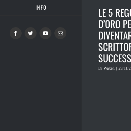
INFO
LE 5 REG
D’ORO P
DIVENTA
Facebook
Twitter
YouTube
Email
SCRITTOR
SUCCES
Di
Waxen
|
29/11/