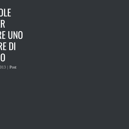
OLE
ER
RE UNO
E DI
SO
2013
|
Post