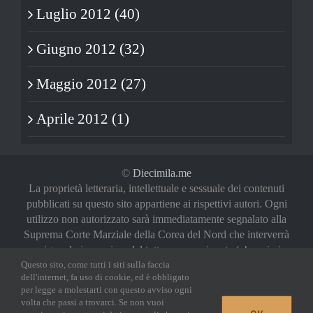
Luglio 2012 (40)
Giugno 2012 (32)
Maggio 2012 (27)
Aprile 2012 (1)
©
Diecimila.me
La proprietà letteraria, intellettuale e sessuale dei contenuti
pubblicati su questo sito appartiene ai rispettivi autori. Ogni
utilizzo non autorizzato sarà immediatamente segnalato alla
Suprema Corte Marziale della Corea del Nord che interverrà
a riguardo in maniera del tutto sproporzionata (oh, noi vi
Questo sito, come tutti i siti sulla faccia
abbiamo avvertiti)
dell'internet, fa uso di cookie, ed è obbligato
Privacy Policy
|
Login
per legge a molestarti con questo avviso ogni
volta che passi a trovarci. Se non vuoi