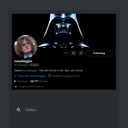
Cerca
per: