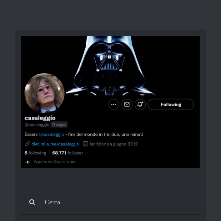
Cerca
per: