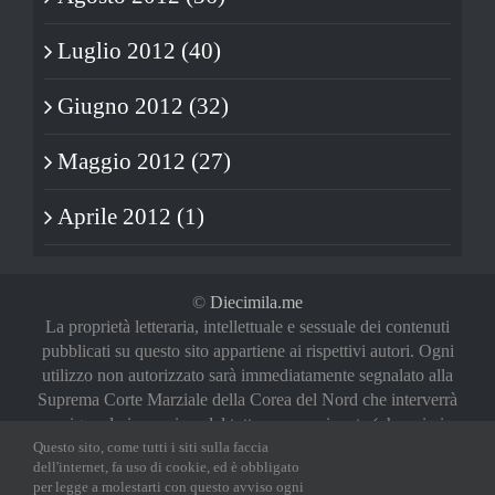
Luglio 2012 (40)
Giugno 2012 (32)
Maggio 2012 (27)
Aprile 2012 (1)
©
Diecimila.me
La proprietà letteraria, intellettuale e sessuale dei contenuti
pubblicati su questo sito appartiene ai rispettivi autori. Ogni
utilizzo non autorizzato sarà immediatamente segnalato alla
Suprema Corte Marziale della Corea del Nord che interverrà
a riguardo in maniera del tutto sproporzionata (oh, noi vi
abbiamo avvertiti)
Questo sito, come tutti i siti sulla faccia
dell'internet, fa uso di cookie, ed è obbligato
Privacy Policy
|
Login
per legge a molestarti con questo avviso ogni