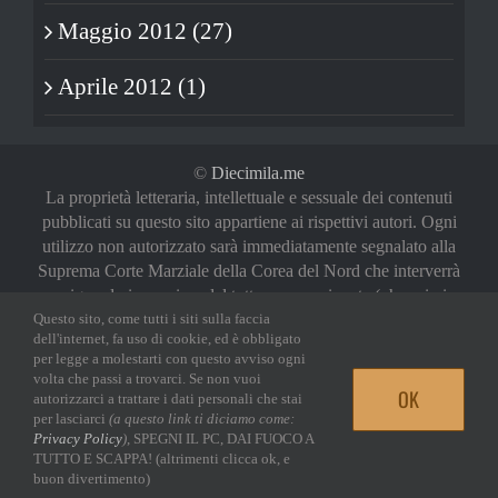
Maggio 2012 (27)
Aprile 2012 (1)
©
Diecimila.me
La proprietà letteraria, intellettuale e sessuale dei contenuti
pubblicati su questo sito appartiene ai rispettivi autori. Ogni
utilizzo non autorizzato sarà immediatamente segnalato alla
Suprema Corte Marziale della Corea del Nord che interverrà
a riguardo in maniera del tutto sproporzionata (oh, noi vi
abbiamo avvertiti)
Questo sito, come tutti i siti sulla faccia
dell'internet, fa uso di cookie, ed è obbligato
Privacy Policy
|
Login
per legge a molestarti con questo avviso ogni
volta che passi a trovarci. Se non vuoi
OK
autorizzarci a trattare i dati personali che stai
Facebook
Twitter
YouTube
Email
per lasciarci
(a questo link ti diciamo come:
Privacy Policy
)
, SPEGNI IL PC, DAI FUOCO A
TUTTO E SCAPPA! (altrimenti clicca ok, e
buon divertimento)