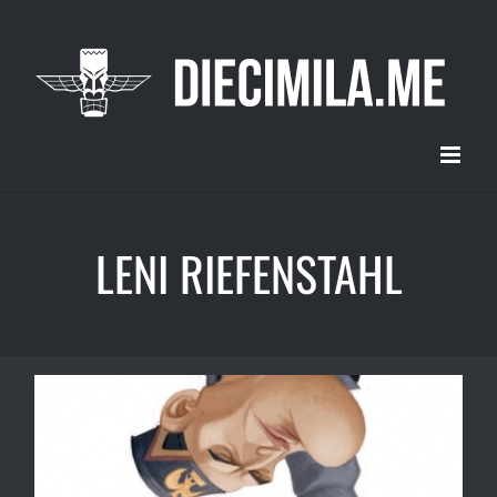
Salta
al
contenuto
LENI RIEFENSTAHL