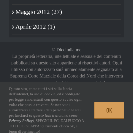
Maggio 2012 (27)
Aprile 2012 (1)
©
Diecimila.me
La proprietà letteraria, intellettuale e sessuale dei contenuti
pubblicati su questo sito appartiene ai rispettivi autori. Ogni
utilizzo non autorizzato sarà immediatamente segnalato alla
Suprema Corte Marziale della Corea del Nord che interverrà
a riguardo in maniera del tutto sproporzionata (oh, noi vi
abbiamo avvertiti)
Questo sito, come tutti i siti sulla faccia
dell'internet, fa uso di cookie, ed è obbligato
Privacy Policy
|
Login
per legge a molestarti con questo avviso ogni
volta che passi a trovarci. Se non vuoi
OK
autorizzarci a trattare i dati personali che stai
Facebook
Twitter
YouTube
Email
per lasciarci
(a questo link ti diciamo come:
Privacy Policy
)
, SPEGNI IL PC, DAI FUOCO A
TUTTO E SCAPPA! (altrimenti clicca ok, e
buon divertimento)