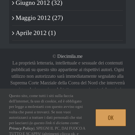
Giugno 2012 (32)
Maggio 2012 (27)
Aprile 2012 (1)
©
Diecimila.me
La proprietà letteraria, intellettuale e sessuale dei contenuti
pubblicati su questo sito appartiene ai rispettivi autori. Ogni
utilizzo non autorizzato sarà immediatamente segnalato alla
Suprema Corte Marziale della Corea del Nord che interverrà
a riguardo in maniera del tutto sproporzionata (oh, noi vi
abbiamo avvertiti)
Questo sito, come tutti i siti sulla faccia
dell'internet, fa uso di cookie, ed è obbligato
Privacy Policy
|
Login
per legge a molestarti con questo avviso ogni
volta che passi a trovarci. Se non vuoi
OK
autorizzarci a trattare i dati personali che stai
Facebook
Twitter
YouTube
Email
per lasciarci
(a questo link ti diciamo come:
Privacy Policy
)
, SPEGNI IL PC, DAI FUOCO A
TUTTO E SCAPPA! (altrimenti clicca ok, e