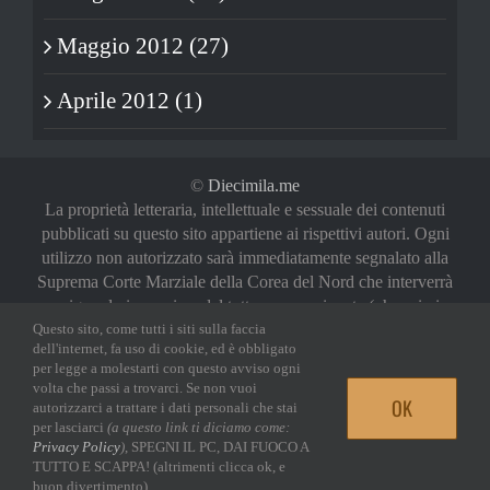
Maggio 2012 (27)
Aprile 2012 (1)
©
Diecimila.me
La proprietà letteraria, intellettuale e sessuale dei contenuti
pubblicati su questo sito appartiene ai rispettivi autori. Ogni
utilizzo non autorizzato sarà immediatamente segnalato alla
Suprema Corte Marziale della Corea del Nord che interverrà
a riguardo in maniera del tutto sproporzionata (oh, noi vi
abbiamo avvertiti)
Questo sito, come tutti i siti sulla faccia
dell'internet, fa uso di cookie, ed è obbligato
Privacy Policy
|
Login
per legge a molestarti con questo avviso ogni
volta che passi a trovarci. Se non vuoi
OK
autorizzarci a trattare i dati personali che stai
Facebook
Twitter
YouTube
Email
per lasciarci
(a questo link ti diciamo come:
Privacy Policy
)
, SPEGNI IL PC, DAI FUOCO A
TUTTO E SCAPPA! (altrimenti clicca ok, e
buon divertimento)