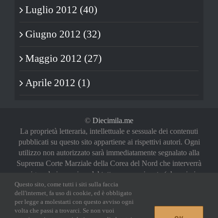
Luglio 2012 (40)
Giugno 2012 (32)
Maggio 2012 (27)
Aprile 2012 (1)
©
Diecimila.me
La proprietà letteraria, intellettuale e sessuale dei contenuti
pubblicati su questo sito appartiene ai rispettivi autori. Ogni
utilizzo non autorizzato sarà immediatamente segnalato alla
Suprema Corte Marziale della Corea del Nord che interverrà
a riguardo in maniera del tutto sproporzionata (oh, noi vi
Questo sito, come tutti i siti sulla faccia
abbiamo avvertiti)
dell'internet, fa uso di cookie, ed è obbligato
Privacy Policy
|
Login
per legge a molestarti con questo avviso ogni
volta che passi a trovarci. Se non vuoi