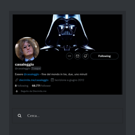
Cerca
per: