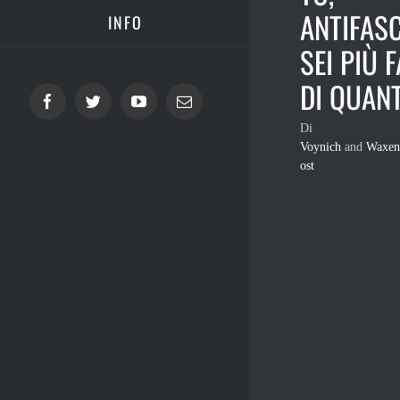
ANTIFASC
INFO
SEI PIÙ 
DI QUAN
Facebook
Twitter
YouTube
Email
Di
Voynich
and
Waxen
ost