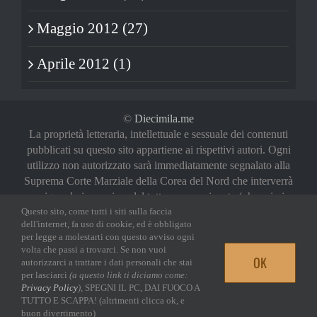
Maggio 2012 (27)
Aprile 2012 (1)
©
Diecimila.me
La proprietà letteraria, intellettuale e sessuale dei contenuti
pubblicati su questo sito appartiene ai rispettivi autori. Ogni
utilizzo non autorizzato sarà immediatamente segnalato alla
Suprema Corte Marziale della Corea del Nord che interverrà
a riguardo in maniera del tutto sproporzionata (oh, noi vi
abbiamo avvertiti)
Questo sito, come tutti i siti sulla faccia
dell'internet, fa uso di cookie, ed è obbligato
Privacy Policy
|
Login
per legge a molestarti con questo avviso ogni
volta che passi a trovarci. Se non vuoi
OK
autorizzarci a trattare i dati personali che stai
Facebook
Twitter
YouTube
Email
per lasciarci
(a questo link ti diciamo come:
Privacy Policy
)
, SPEGNI IL PC, DAI FUOCO A
TUTTO E SCAPPA! (altrimenti clicca ok, e
buon divertimento)